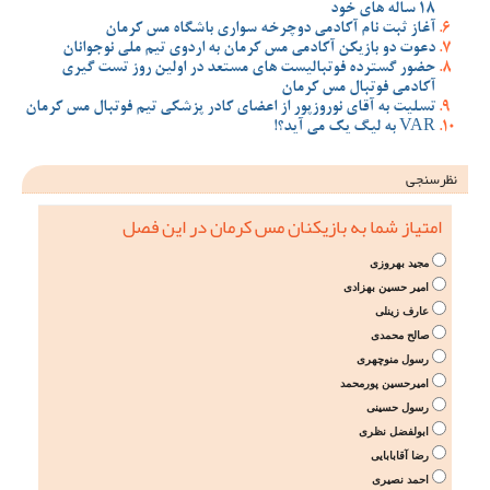
18 ساله های خود
آغاز ثبت نام آکادمی دوچرخه سواری باشگاه مس کرمان
دعوت دو بازیکن آکادمی مس کرمان به اردوی تیم ملی نوجوانان
حضور گسترده فوتبالیست های مستعد در اولین روز تست گیری
آکادمی فوتبال مس کرمان
تسلیت به آقای نوروزپور از اعضای کادر پزشکی تیم فوتبال مس کرمان
VAR به لیگ یک می آید؟!
نظرسنجی
امتیاز شما به بازیکنان مس کرمان در این فصل
مجید بهروزی
امیر حسین بهزادی
عارف زینلی
صالح محمدی
رسول منوچهری
امیرحسین پورمحمد
رسول حسینی
ابولفضل نظری
رضا آقابابایی
احمد نصیری