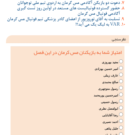
دعوت دو بازیکن آکادمی مس کرمان به اردوی تیم ملی نوجوانان
حضور گسترده فوتبالیست های مستعد در اولین روز تست گیری
آکادمی فوتبال مس کرمان
تسلیت به آقای نوروزپور از اعضای کادر پزشکی تیم فوتبال مس کرمان
VAR به لیگ یک می آید؟!
نظرسنجی
امتیاز شما به بازیکنان مس کرمان در این فصل
مجید بهروزی
امیر حسین بهزادی
عارف زینلی
صالح محمدی
رسول منوچهری
امیرحسین پورمحمد
رسول حسینی
ابولفضل نظری
رضا آقابابایی
احمد نصیری
جلیل پناهی