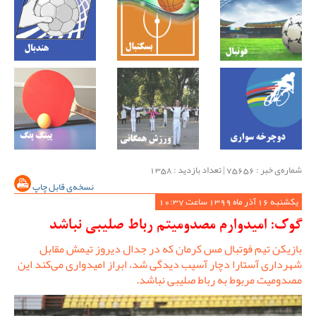
شماره‌ی خبر : ‌75656 | تعداد بازدید : 1358
نسخه‌ی قابل چاپ
یکشنبه 16 آذر ماه 1399 ساعت 10:37
گوک: امیدوارم مصدومیتم رباط صلیبی نباشد
بازیکن تیم فوتبال مس کرمان که در جدال دیروز تیمش مقابل
شهرداری آستارا دچار آسیب دیدگی شد، ابراز امیدواری می‌کند این
مصدومیت مربوط به رباط صلیبی نباشد.