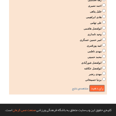
رضا آقابابایی
احمد نصیری
جلیل پناهی
هادی ابراهیمی
علی تهامی
ابولفضل هاشمی
وحید نامداری
امیر حسین عسگری
امید پورقنبری
مهدی ناظمی
محمد حسینی
ابولفضل شورآبادی
ابولفضل عکاشه
مهدی رنجبر
بردیا حسینخانی
مشاهده‌ی نتایج
کلیه‌ی حقوق این وب‌سایت متعلق به باشگاه فرهنگی ورزشی
صنعت مس کرمان
است.