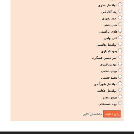
ابولفضل نظری
رضا آقابابایی
احمد نصیری
جلیل پناهی
هادی ابراهیمی
علی تهامی
ابولفضل هاشمی
وحید نامداری
امیر حسین عسگری
امید پورقنبری
مهدی ناظمی
محمد حسینی
ابولفضل شورآبادی
ابولفضل عکاشه
مهدی رنجبر
بردیا حسینخانی
مشاهده‌ی نتایج