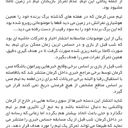
از جمله پنالتی این تیم، عدم تمرکز بازیکنان تیم‌ در زمین کاملا
مشهود بود.
تیم مس کرمان که در هفته های گذشته برگ برنده خود را همین
هوشیاری نفراتش در زمین می دید قطعا با موضوعاتی روبرو شده بود
که این برگ برنده خود را به سود رقیب از دست رفته می دید.‌‌...
یکی از این موضوعات متاسفانه انتشار اخبار و تحرکات حاشیه ای بود
که شب قبل از بازی و در حساس ترین زمان ممکن برای تیم، به
صورت کاملا برنامه ریزی شده صورت گرفت تا در هدف گیری دقیق،
همین تمرکز نفرات مس را هدف بگیرد.
شب قبل از بازی بر اساس برخی وقایع خبرهایی پیرامون باشگاه مس
کرمان توسط برخی مراجع خبری داخل کرمان منتشر شد که بلافاصله
با استقبال رقبا و البته برخی جریانات که برای زدن لطمه به تیم مس
بر اساس منافع مشخص از هیچ فرصتی دریغ نمی کنند قرار می
گیرد.
شاید انتشار این دسته خبرها از سوی رسانه هایی در خارج از کرمان
واکنشی به دنبال نداشته باشد و به تبع آن تاثیری هم بر تیم
نگذارد و حتی باعث اتحاد بیشتر هم بگردد اما زمانی که رسانه ای
در داخل کرمان، شب قبل از یک مسابقه حساس خبری را منتشر می
نماید که طبیعتا می تواند تمرکز یک تیم را مورد هدف قرار دهد، در