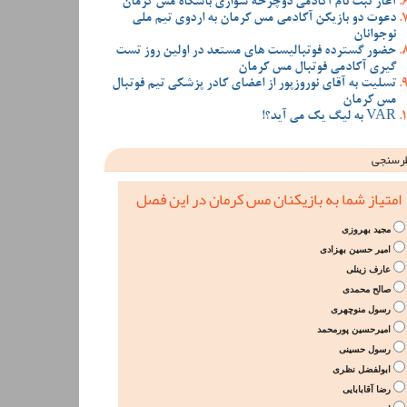
آغاز ثبت نام آکادمی دوچرخه سواری باشگاه مس کرمان
دعوت دو بازیکن آکادمی مس کرمان به اردوی تیم ملی
نوجوانان
حضور گسترده فوتبالیست های مستعد در اولین روز تست
گیری آکادمی فوتبال مس کرمان
تسلیت به آقای نوروزپور از اعضای کادر پزشکی تیم فوتبال
مس کرمان
VAR به لیگ یک می آید؟!
رسنجی
امتیاز شما به بازیکنان مس کرمان در این فصل
مجید بهروزی
امیر حسین بهزادی
عارف زینلی
صالح محمدی
رسول منوچهری
امیرحسین پورمحمد
رسول حسینی
ابولفضل نظری
رضا آقابابایی