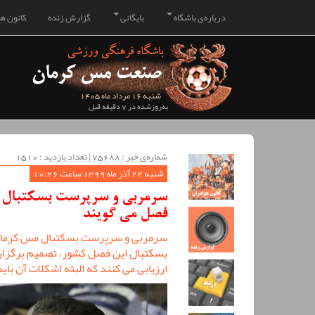
درباره‌ی باشگاه
بایگانی
گزارش زنده
کانون هو
شنبه 16 مرداد ماه 1405
به‌روزشده در 7 دقیقه قبل
شماره‌ی خبر : ‌75688 | تعداد بازدید : 1510
شنبه 22 آذر ماه 1399 ساعت 10:26
سرمربی و سرپرست بسکتبال مس
فصل می گویند
سرمربی و سرپرست بسکتبال مس کرمان پس
بسکتبال این فصل کشور، تصمیم برگزاری
ارزیابی می کنند که البته اشکلات آن بای