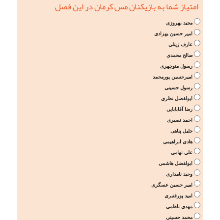
امتیاز شما به بازیکنان مس کرمان در این فصل
مجید بهروزی
امیر حسین بهزادی
عارف زینلی
صالح محمدی
رسول منوچهری
امیرحسین پورمحمد
رسول حسینی
ابولفضل نظری
رضا آقابابایی
احمد نصیری
جلیل پناهی
هادی ابراهیمی
علی تهامی
ابولفضل هاشمی
وحید نامداری
امیر حسین عسگری
امید پورقنبری
مهدی ناظمی
محمد حسینی