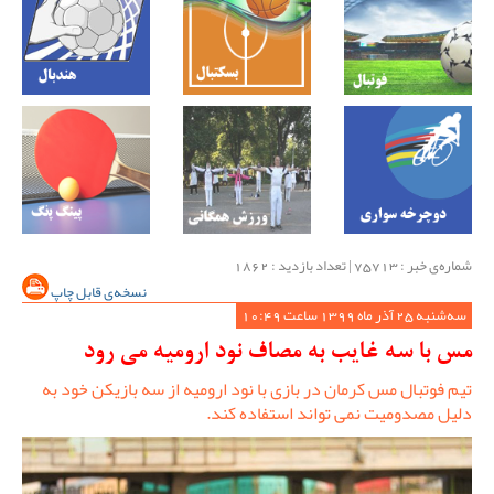
شماره‌ی خبر : ‌75713 | تعداد بازدید : 1862
نسخه‌ی قابل چاپ
سه‌شنبه 25 آذر ماه 1399 ساعت 10:49
مس با سه غایب به مصاف نود ارومیه می رود
تیم فوتبال مس کرمان در بازی با نود ارومیه از سه بازیکن خود به
دلیل مصدومیت نمی تواند استفاده کند.