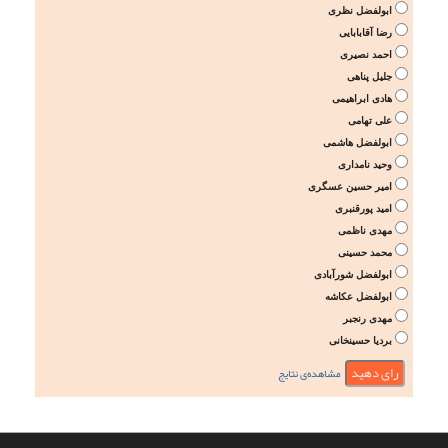
ابولفضل نظری
رضا آقابابایی
احمد نصیری
جلیل پناهی
هادی ابراهیمی
علی تهامی
ابولفضل هاشمی
وحید نامداری
امیر حسین عسگری
امید پورقنبری
مهدی ناظمی
محمد حسینی
ابولفضل شورآبادی
ابولفضل عکاشه
مهدی رنجبر
بردیا حسینخانی
مشاهده‌ی نتایج