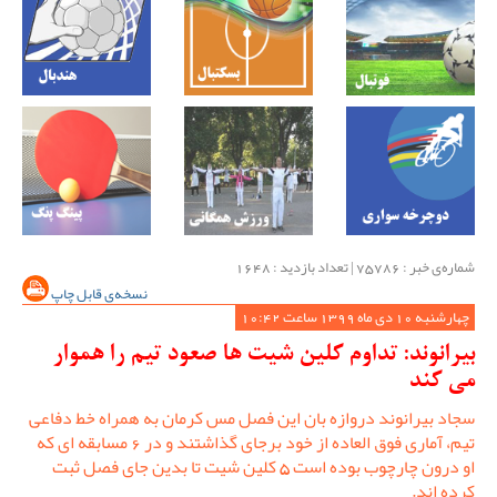
شماره‌ی خبر : ‌75786 | تعداد بازدید : 1648
نسخه‌ی قابل چاپ
چهارشنبه 10 دی ماه 1399 ساعت 10:42
بیرانوند: تداوم کلین شیت ها صعود تیم را هموار
می کند
سجاد بیرانوند دروازه بان این فصل مس کرمان به همراه خط دفاعی
تیم، آماری فوق العاده از خود برجای گذاشتند و در 6 مسابقه ای که
او درون چارچوب بوده است 5 کلین شیت تا بدین جای فصل ثبت
کرده اند.