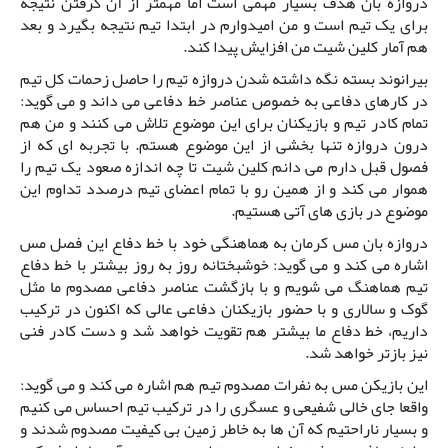
دروازه بان هدف بسیار مهمی است اما مهمتر از آن گرفتن نتیجه
برای یک تیم است و من امیدوارم در ابتدا تیم نتیجه بگیرد و بعد
هم آمار کلین شیت من افزایش پیدا کند.
بیرانوند بسته نگه داشته شدن دروازه تیم را حاصل زحمات کل تیم
در کارهای دفاعی به خصوص عناصر خط دفاعی می داند و می گوید:
تمام کادر تیم و بازیکنان برای این موضوع تلاش می کنند و من هم
درون دروازه تنها بخشی از این موضوع هستم. با تجربه ای که از
فصول قبل دارم می دانم کلین شیت تا چه اندازه صعود یک تیم را
هموار می کند و از همین رو با تمام اعضای تیم درصدد تداوم این
موضوع در بازی های آتی هستیم.
دروازه بان مس کرمان به هماهنگی خود با خط دفاع این فصل مس
اشاره می کند و می گوید: خوشبختانه روز به روز بیشتر با خط دفاع
تیم هماهنگ می شویم و با بازگشت عناصر دفاعی مصدوم ما مثل
گوک و سالاری و با حضور بازیکنان دفاعی عالی که اکنون در ترکیب
داریم، خط دفاع ما بیشتر هم تقویت خواهد شد و دست کادر فنی
نیز بازتر خواهد شد.
این بازیکن مس به نفرات مصدوم تیم هم اشاره می کند و می گوید:
واقعا جای خالی شفیعی و عسگری را در ترکیب تیم احساس می کنیم
و بسیار ناراحتیم که آن ها به خاطر زمین بی کیفیت مصدوم شدند و