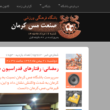
درباره‌ی باشگاه
بایگانی
گزارش زنده
کانون هو
شنبه 16 مرداد ماه 1405
به‌روزشده در 42 دقیقه قبل
شماره‌ی خبر : ‌75982 | تعداد بازدید : 1653
دوشنبه 20 بهمن ماه 1399 ساعت 20:37
رمضانی: رفتارهای فدراسیون 
سرپرست باشگاه مس کرمان نسبت به رفت
کرمان به شدت واکنش نشان داد و این رف
قهرمانی مس کرمان دانست.