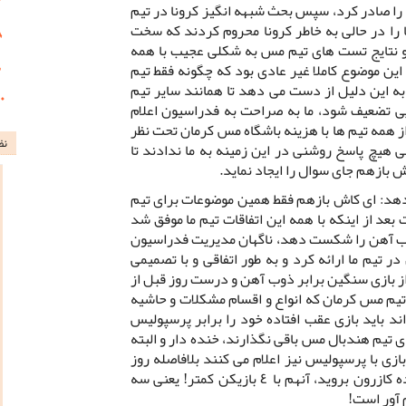
را صادر کرد، سپس بحث شبهه انگیز کرونا در تیم
 را در حالی به خاطر کرونا محروم کردند که سخت
ه و نتایج تست های تیم مس به شکلی عجیب با همه
ین موضوع کاملا غیر عادی بود که چگونه فقط تیم
به این دلیل از دست می دهد تا همانند سایر تیم
یی تضعیف شود، ما به صراحت به فدراسیون اعلام
 همه تیم ها با هزینه باشگاه مس کرمان تحت نظر
نظ
یچ پاسخ روشنی در این زمینه به ما ندادند تا
بازهم جای سوال را ایجاد نماید.
هد: ای کاش بازهم فقط همین موضوعات برای تیم
 از اینکه با همه این اتفاقات تیم ما موفق شد
وب آهن را شکست دهد، ناگهان مدیریت فدراسیون
تیم ما ارائه کرد و به طور اتفاقی و با تصمیمی
 از بازی سنگین برابر ذوب آهن و درست روز قبل از
 تیم مس کرمان که انواع و اقسام مشکلات و حاشیه
د باید بازی عقب افتاده خود را برابر پرسپولیس
ی تیم هندبال مس باقی نگذارند، خنده دار و البته
زی با پرسپولیس نیز اعلام می کنند بلافاصله روز
بعد ساعت ١١ صبح باید به مصاف نماینده کازرون بروید، آنهم با ٤ بازیکن کمتر! یعنی سه