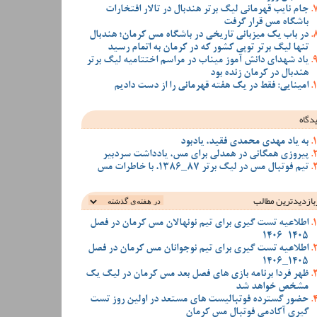
جام نایب قهرمانی لیگ برتر هندبال در تالار افتخارات
باشگاه مس قرار گرفت
در باب یک میزبانی تاریخی در باشگاه مس کرمان؛ هندبال
تنها لیگ برتر توپی کشور که در کرمان به اتمام رسید
یاد شهدای دانش آموز میناب در مراسم اختتامیه لیگ برتر
هندبال در کرمان زنده بود
امینایی: فقط در یک هفته قهرمانی را از دست دادیم
دگاه
به یاد مهدی محمدی فقید، یادبود
پیروزی همگانی در همدلی برای مس، یادداشت سردبیر
تیم فوتبال مس در لیگ برتر 87_1386، با خاطرات مس
بازدیدترین‌ مطالب
اطلاعیه تست گیری برای تیم نونهالان مس کرمان در فصل
1405-1406
اطلاعیه تست گیری برای تیم نوجوانان مس کرمان در فصل
1405_1406
ظهر فردا برنامه بازی های فصل بعد مس کرمان در لیگ یک
مشخص خواهد شد
حضور گسترده فوتبالیست های مستعد در اولین روز تست
گیری آکادمی فوتبال مس کرمان