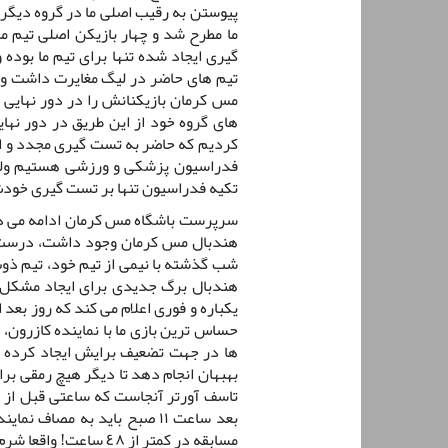
پیوستن به رقیب اصلی ما در گروه دیگر 
ما مطرح شد و چهار بازیکن اصلی تیم ما
گیری ایجاد شده تنها برای تیم ما بود
تیم های حاضر در لیگ مغایرت داشت و ا
مس کرمان بازیکنانش را در دور نهایی 
های گروه خود از این طریق در دور نها
کردیم که حاضر به تست گیری مجدد و از
فدراسیون پزشکی و ورزشی هستیم ولی ه
تکیه فدراسیون تنها بر تست گیری خودش 
سرپرست باشگاه مس کرمان ادامه می د
هندبال مس کرمان وجود داشت، درست بعد
شب گذشته با نیمی از تیم خود، تیم ذ
هندبال برگ جدیدی برای ایجاد مشکل در 
یکباره و فوری اعلام می کند که روز بعد
حساس ترین بازی ما با نماینده کازرون،
ها در جهت تضعیف برایش ایجاد کرده ان
بهبهان انجام دهد تا دیگر هیچ رمقی برا
تاسف آورتر آنجاست که ساعتی قبل از با
مسابقه در کمتر از ٤٨ ساعت! واقعا شرم آور است!