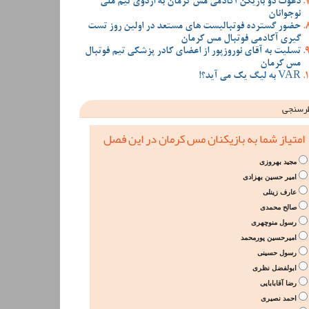
دعوت دو بازیکن آکادمی مس کرمان به اردوی تیم ملی
نوجوانان
حضور گسترده فوتبالیست های مستعد در اولین روز تست
گیری آکادمی فوتبال مس کرمان
تسلیت به آقای نوروزپور از اعضای کادر پزشکی تیم فوتبال
مس کرمان
VAR به لیگ یک می آید؟!
رسنجی
امتیاز شما به بازیکنان مس کرمان در این فصل
مجید بهروزی
امیر حسین بهزادی
عارف زینلی
صالح محمدی
رسول منوچهری
امیرحسین پورمحمد
رسول حسینی
ابولفضل نظری
رضا آقابابایی
احمد نصیری