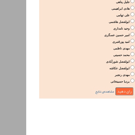
جلیل پناهی
هادی ابراهیمی
علی تهامی
ابولفضل هاشمی
وحید نامداری
امیر حسین عسگری
امید پورقنبری
مهدی ناظمی
محمد حسینی
ابولفضل شورآبادی
ابولفضل عکاشه
مهدی رنجبر
بردیا حسینخانی
مشاهده‌ی نتایج