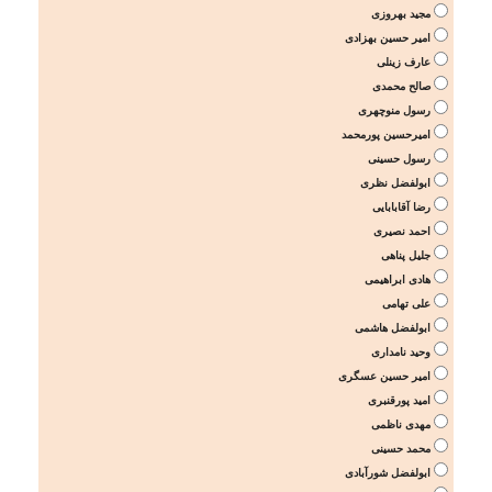
مجید بهروزی
امیر حسین بهزادی
عارف زینلی
صالح محمدی
رسول منوچهری
امیرحسین پورمحمد
رسول حسینی
ابولفضل نظری
رضا آقابابایی
احمد نصیری
جلیل پناهی
هادی ابراهیمی
علی تهامی
ابولفضل هاشمی
وحید نامداری
امیر حسین عسگری
امید پورقنبری
مهدی ناظمی
محمد حسینی
ابولفضل شورآبادی