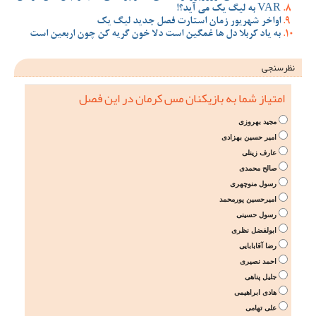
VAR به لیگ یک می آید؟!
اواخر شهریور زمان استارت فصل جدید لیگ یک
به یاد کربلا دل ها غمگین است دلا خون گریه کن چون اربعین است
نظرسنجی
امتیاز شما به بازیکنان مس کرمان در این فصل
مجید بهروزی
امیر حسین بهزادی
عارف زینلی
صالح محمدی
رسول منوچهری
امیرحسین پورمحمد
رسول حسینی
ابولفضل نظری
رضا آقابابایی
احمد نصیری
جلیل پناهی
هادی ابراهیمی
علی تهامی