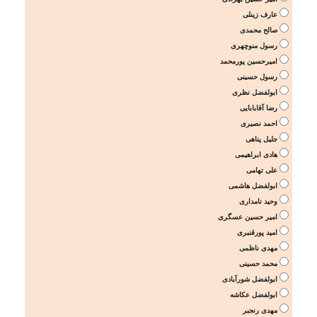
عارف زینلی
صالح محمدی
رسول منوچهری
امیرحسین پورمحمد
رسول حسینی
ابولفضل نظری
رضا آقابابایی
احمد نصیری
جلیل پناهی
هادی ابراهیمی
علی تهامی
ابولفضل هاشمی
وحید نامداری
امیر حسین عسگری
امید پورقنبری
مهدی ناظمی
محمد حسینی
ابولفضل شورآبادی
ابولفضل عکاشه
مهدی رنجبر