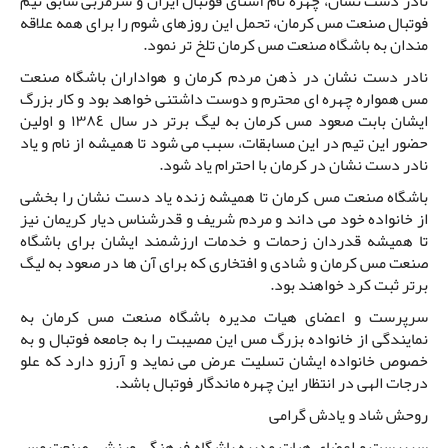
نادر دست نشان، چهره نام آشنای فوتبال ایران و سرمربی سابق تیم
فوتبال صنعت مس کرمان، تحمل این روزهای شوم را برای همه علاقه
مندان به باشگاه صنعت مس کرمان تلخ تر نمود.
نادر دست نشان در ذهن مردم کرمان و هواداران باشگاه صنعت
مس همواره چهره ای محترم و دوست داشتنی خواهد بود و کار بزرگ
ایشان بابت صعود مس کرمان به لیگ برتر در سال ١٣٨٤ و اولین
حضور این تیم در این مسابقات، سبب می شود تا همیشه از نام و یاد
نادر دست نشان در کرمان با احترام یاد شود.
باشگاه صنعت مس کرمان تا همیشه زنده یاد دست نشان را بخشی
از خانواده خود می داند و مردم شریف و قدرشناس دیار کریمان نیز
تا همیشه قدردان زحمات و خدمات ارزشمند ایشان برای باشگاه
صنعت مس کرمان و شادی و افتخاری که برای آن ها در صعود به لیگ
برتر ثبت کرد خواهند بود.
سرپرست و اعضای هیات مدیره باشگاه صنعت مس کرمان به
نمایندگی از خانواده بزرگ مس این مصیبت را به جامعه فوتبال و به
خصوص خانواده ایشان تسلیت عرض می نماید و آرزو دارد که علو
درجات الهی در انتظار این چهره ماندگار فوتبال باشد.
روحش شاد و یادش گرامی
سرپرست و اعضای هیات مدیره باشگاه فرهنگی ورزشی صنعت مس