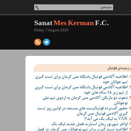
Sanat
Mes Kerman
F.C.
Friday 7 August 2026
 زمینه‌ی فوتبال
اطلاعیه آکادمی فوتبال باشگاه مس کرمان برای تست گیری
تیم جوانان خود
اطلاعیه آکادمی فوتبال باشگاه مس کرمان برای تست گیری
از تیم زیر 18 ساله های خود
دعوت دو بازیکن آکادمی مس کرمان به اردوی تیم ملی
نوجوانان
حضور گسترده فوتبالیست های مستعد در اولین روز تست
گیری آکادمی فوتبال مس کرمان
VAR به لیگ یک می آید؟!
اواخر شهریور زمان استارت فصل جدید لیگ یک
اطلاعیه تست گیری برای تیم نوجوانان مس کرمان در فصل