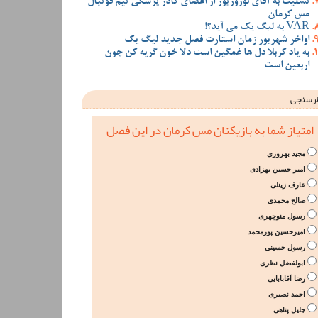
تسلیت به آقای نوروزپور از اعضای کادر پزشکی تیم فوتبال
مس کرمان
VAR به لیگ یک می آید؟!
اواخر شهریور زمان استارت فصل جدید لیگ یک
به یاد کربلا دل ها غمگین است دلا خون گریه کن چون
اربعین است
رسنجی
امتیاز شما به بازیکنان مس کرمان در این فصل
مجید بهروزی
امیر حسین بهزادی
عارف زینلی
صالح محمدی
رسول منوچهری
امیرحسین پورمحمد
رسول حسینی
ابولفضل نظری
رضا آقابابایی
احمد نصیری
جلیل پناهی