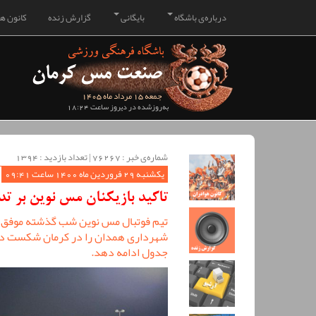
درباره‌ی باشگاه
بایگانی
گزارش زنده
کانون هو
جمعه 15 مرداد ماه 1405
به‌روزشده در دیروز ساعت 18:24
شماره‌ی خبر : ‌76267 | تعداد بازدید : 1394
یکشنبه 29 فروردین ماه 1400 ساعت 09:41
تاکید بازیکنان مس نوین بر تد
تیم فوتبال مس نوین شب گذشته موفق 
شهرداری همدان را در کرمان شکست دهد 
جدول ادامه دهد.