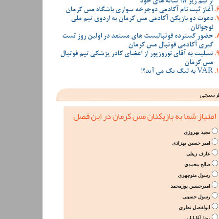
از تیم زیر 18 ساله های خود
آغاز ثبت نام آکادمی دوچرخه سواری باشگاه مس کرمان
دعوت دو بازیکن آکادمی مس کرمان به اردوی تیم ملی
نوجوانان
حضور گسترده فوتبالیست های مستعد در اولین روز تست
گیری آکادمی فوتبال مس کرمان
تسلیت به آقای نوروزپور از اعضای کادر پزشکی تیم فوتبال
مس کرمان
VAR به لیگ یک می آید؟!
رسنجی
امتیاز شما به بازیکنان مس کرمان در این فصل
مجید بهروزی
امیر حسین بهزادی
عارف زینلی
صالح محمدی
رسول منوچهری
امیرحسین پورمحمد
رسول حسینی
ابولفضل نظری
رضا آقابابایی