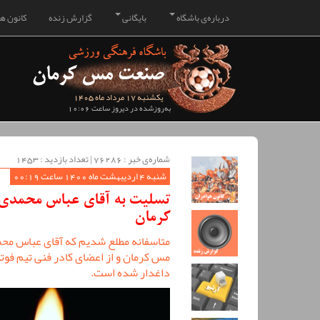
درباره‌ی باشگاه
بایگانی
گزارش زنده
کانون هو
یکشنبه 17 مرداد ماه 1405
به‌روزشده در دیروز ساعت 10:06
شماره‌ی خبر : ‌76286 | تعداد بازدید : 1453
شنبه 4 اردیبهشت ماه 1400 ساعت 00:19
تسلیت به آقای عباس محمدی ا
کرمان
متاسفانه مطلع شدیم که آقای عباس محمد
مس کرمان و از اعضای کادر فنی تیم فو
داغدار شده است.