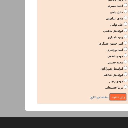
احمد نصیری
جلیل پناهی
هادی ابراهیمی
علی تهامی
ابولفضل هاشمی
وحید نامداری
امیر حسین عسگری
امید پورقنبری
مهدی ناظمی
محمد حسینی
ابولفضل شورآبادی
ابولفضل عکاشه
مهدی رنجبر
بردیا حسینخانی
مشاهده‌ی نتایج