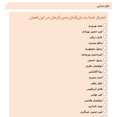
نظرسنجی
امتیاز شما به بازیکنان مس کرمان در این فصل
مجید بهروزی
امیر حسین بهزادی
عارف زینلی
صالح محمدی
رسول منوچهری
امیرحسین پورمحمد
رسول حسینی
ابولفضل نظری
رضا آقابابایی
احمد نصیری
جلیل پناهی
هادی ابراهیمی
علی تهامی
ابولفضل هاشمی
وحید نامداری
امیر حسین عسگری