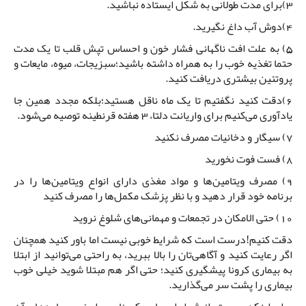
3)برای مدت طولانی به شکل ایستاده نباشید.
4)دوش آب داغ نگیرید.
5) به علت افت ناگهانی فشار خون و احساس تپش قلب تا یک مدت
حتما تغذیه خوب را به همراه داشته باشید؛سبزیجات، میوه، مایعات و
پروتئین بیشتری دریافت کنید.
6)دقت کنید نگفتیم تا یک ماه ناقل هستید؛بلکه مجدد همین جا
یادآوری می‌کنیم برای واریانت دلتا، 3 هفته قرنطینه توصیه می‌شود.
7) سیگار و دخانیات مصرف نکنید
8) فست فوت نخورید
9) مصرف ویتامین‌ها و مواد مغذی دارای انواع ویتامین‌ها را در
برنامه خود قرار دهید و با نظر پزشک مکمل‌ها را مصرف کنید
10) حتی الامکان در تجمعات و مهمانی‌های شلوغ نروید
دقت کنیم!درست است که شرایط خوبی نیست اما باور کنید همچنان
اگر رعایت کنید و آگاهی‌تان را بالا ببرید، به راحتی می‌توانید از ابتلا
به بیماری کرونا پیشگیری کنید؛ حتی اگر هم مبتلا شوید خیلی خوب
بیماری را پشت سر می‌گذارید.