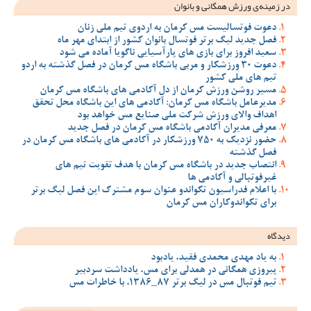
در زمینه‌ی ورزش همگانی و بانوان
دعوت فوتسالیست مس کرمان به اردوی تیم ملی زنان
فصل جدید لیگ برتر فوتسال بانوان کشور از ابتدای مهر ماه
سعید افروز برای بازی های پارآسیایی ناگویا آماده می شود
دعوت 30 ورزشکار و مربی باشگاه مس کرمان در فصل گذشته به اردو
تیم های ملی کشور
مسیر روشن ورزش کرمان از دل آکادمی های باشگاه مس کرمان
مدیرعامل باشگاه مس کرمان: آکادمی های این باشگاه محل تحقق
اهداف والای ورزش شرکت ملی صنایع مس خواهد بود
معرفی مدیران آکادمی باشگاه مس کرمان در فصل جدید
حضور نزدیک به 750 ورزشکار در آکادمی های باشگاه مس کرمان در
فصل گذشته
انتصاب جدید در باشگاه مس کرمان با هدف تقویت تیم‌ های
غیرفوتبالی و آکادمی‌ ها
با اعلام فدراسیون تکواندو عنوان سوم مشترک این فصل لیگ برتر
برای تکواندوکاران مس کرمان
دیدگاه
به یاد مهدی محمدی فقید، یادبود
پیروزی همگانی در همدلی برای مس، یادداشت سردبیر
تیم فوتبال مس در لیگ برتر 87_1386، با خاطرات مس