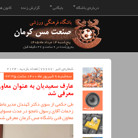
درباره‌ی باشگاه
بایگانی
گزارش زنده
کانون هو
پنج‌شنبه 14 مرداد ماه 1405
به‌روزشده در 9 ساعت و 46 دقیقه قبل
شماره‌ی خبر : ‌76687 | تعداد بازدید : 2124
سه‌شنبه 9 شهریور ماه 1400 ساعت 23:35
عارف سعیدیان به عنوان معاو
معرفی شد
طی حکمی از سوی دکتر کهندل مدیرعامل
زحمات آقای رسول نامجو در مدت مسولیت
معاون فنی باشگاه مس کرمان معرفی شد