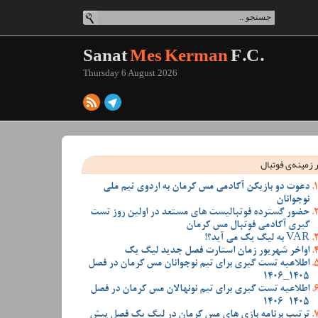
Sanat
Mes Kerman
F.C.
Thursday 6 August 2026
 زمینه‌ی فوتبال
دعوت دو بازیکن آکادمی مس کرمان به اردوی تیم ملی
نوجوانان
حضور گسترده فوتبالیست های مستعد در اولین روز تست
گیری آکادمی فوتبال مس کرمان
VAR به لیگ یک می آید؟!
اواخر شهریور زمان استارت فصل جدید لیگ یک
اطلاعیه تست گیری برای تیم نوجوانان مس کرمان در فصل
1405_1406
اطلاعیه تست گیری برای تیم نونهالان مس کرمان در فصل
1405-1406
ترتیب برنامه بازی های مس کرمان در لیگ یک فصل پیش