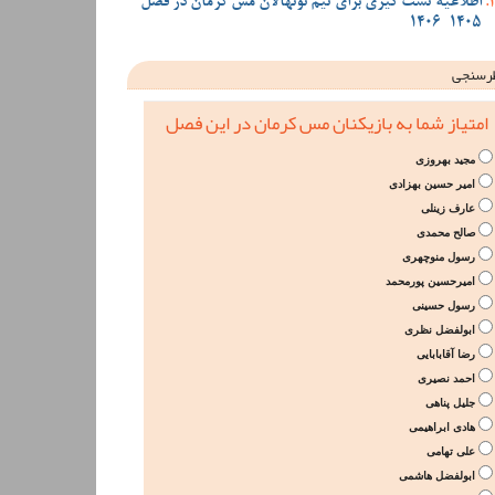
اطلاعیه تست گیری برای تیم نونهالان مس کرمان در فصل
1405-1406
رسنجی
امتیاز شما به بازیکنان مس کرمان در این فصل
مجید بهروزی
امیر حسین بهزادی
عارف زینلی
صالح محمدی
رسول منوچهری
امیرحسین پورمحمد
رسول حسینی
ابولفضل نظری
رضا آقابابایی
احمد نصیری
جلیل پناهی
هادی ابراهیمی
علی تهامی
ابولفضل هاشمی