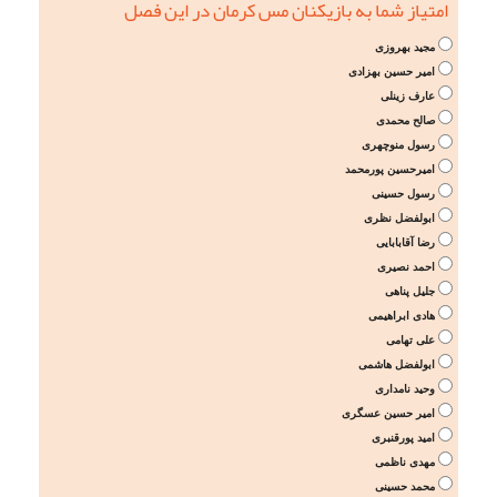
امتیاز شما به بازیکنان مس کرمان در این فصل
مجید بهروزی
امیر حسین بهزادی
عارف زینلی
صالح محمدی
رسول منوچهری
امیرحسین پورمحمد
رسول حسینی
ابولفضل نظری
رضا آقابابایی
احمد نصیری
جلیل پناهی
هادی ابراهیمی
علی تهامی
ابولفضل هاشمی
وحید نامداری
امیر حسین عسگری
امید پورقنبری
مهدی ناظمی
محمد حسینی