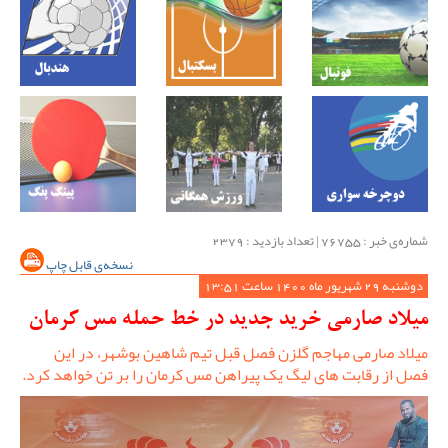
شماره‌ی خبر : ‌76755 | تعداد بازدید : 2379
نسخه‌ی قابل چاپ
دوشنبه 29 شهریور ماه 1400 ساعت 13:51
میلاد صارمی خرید جدید در خط حمله مس کرمان
میلاد صارمی مهاجم گلزن فصل قبل تیم شاهین بوشهر، در این
فصل از رقابت های لیگ یک پیراهن مس کرمان را بر تن خواهد کرد.