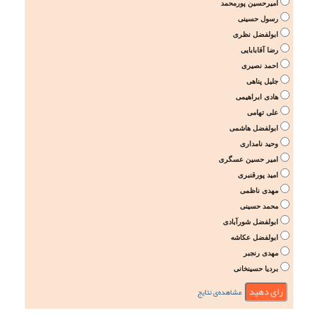
امیرحسین پورمحمد
رسول حسینی
ابولفضل نظری
رضا آقابابایی
احمد نصیری
جلیل پناهی
هادی ابراهیمی
علی تهامی
ابولفضل هاشمی
وحید نامداری
امیر حسین عسگری
امید پورقنبری
مهدی ناظمی
محمد حسینی
ابولفضل شورآبادی
ابولفضل عکاشه
مهدی رنجبر
بردیا حسینخانی
مشاهده‌ی نتایج