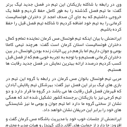
وی در رابطه با شاکله بازیکنان این تیم در فصل جدید لیگ برتر
گفت: ما تیم فصل گذشته را به طور کامل حفظ کردیم و فقط یک
خروجی داشتیم که به جای آن صدف امجد از دختران فوتسالیست
کرمانی را به تیم خود اضافه کردیم تا شاکله تیم فصل قبل را حفظ
کرده باشیم.
ایرانمنش با بیان اینکه تیم فوتسال مس کرمان نماینده تمام و کمال
دختران فوتسالیست استان کرمان است گفت: هرچند تیمی کاملا
بومی و جوان داریم اما بازهم در پی اثبات زنده بودن فوتسال در بین
دختران کرمانی هستیم و با توجه به تجربه خوبی هم که از فصل قبل
کسب کردیم درصدد ارائه بهترین نمایش در فصل جدید رقابت ها
هستیم.
مربی تیم فوتسال بانوان مس کرمان در رابطه با گروه این تیم در
بازی های لیگ برتر این فصل نیز گفت: بهرشکل تیم پالایش آبادان
که قهرمان فصل قبل رقابت ها می باشد در گروه ما قرار دارد و دو
تیم کرجی نیز با بازیکنان برجسته کشور تشکیل شده اند که همگی
نشان از سختی گروه ما دارد اما تیم جوان و بومی ما نیز شایستگی
های خود را برابر این حریفان نشان خواهد داد.
ایرانمنش از جلسات خوب خود با مدیریت باشگاه مس کرمان گفت و
افزود: جا دارد از حمایت های آقای دکتر کهندل و هیات مدیره محترم