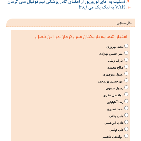
تسلیت به آقای نوروزپور از اعضای کادر پزشکی تیم فوتبال مس کرمان
VAR به لیگ یک می آید؟!
نظرسنجی
امتیاز شما به بازیکنان مس کرمان در این فصل
مجید بهروزی
امیر حسین بهزادی
عارف زینلی
صالح محمدی
رسول منوچهری
امیرحسین پورمحمد
رسول حسینی
ابولفضل نظری
رضا آقابابایی
احمد نصیری
جلیل پناهی
هادی ابراهیمی
علی تهامی
ابولفضل هاشمی