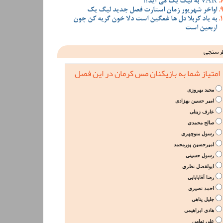
VAR به لیگ یک می آید؟!
اواخر شهریور زمان استارت فصل جدید لیگ یک
به یاد کربلا دل ها غمگین است دلا خون گریه کن چون
اربعین است
رسنجی
امتیاز شما به بازیکنان مس کرمان در این فصل
مجید بهروزی
امیر حسین بهزادی
عارف زینلی
صالح محمدی
رسول منوچهری
امیرحسین پورمحمد
رسول حسینی
ابولفضل نظری
رضا آقابابایی
احمد نصیری
جلیل پناهی
هادی ابراهیمی
علی تهامی