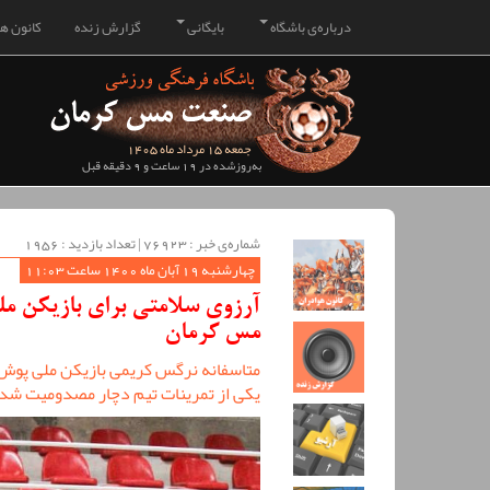
درباره‌ی باشگاه
بایگانی
گزارش زنده
کانون هو
جمعه 15 مرداد ماه 1405
به‌روزشده در 19 ساعت و 9 دقیقه قبل
شماره‌ی خبر : ‌76923 | تعداد بازدید : 1956
چهارشنبه 19 آبان ماه 1400 ساعت 11:03
آرزوی سلامتی برای بازیکن مل
مس کرمان
متاسفانه نرگس کریمی بازیکن ملی پوش 
یکی از تمرینات تیم دچار مصدومیت شدی