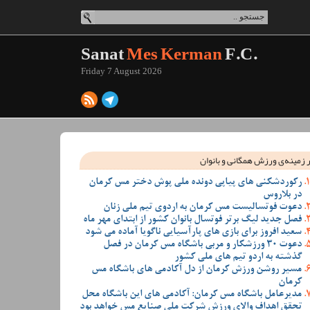
Sanat
Mes Kerman
F.C.
Friday 7 August 2026
 زمینه‌ی ورزش همگانی و بانوان
رکوردشکنی های پیاپی دونده ملی پوش دختر مس کرمان
در بلاروس
دعوت فوتسالیست مس کرمان به اردوی تیم ملی زنان
فصل جدید لیگ برتر فوتسال بانوان کشور از ابتدای مهر ماه
سعید افروز برای بازی های پارآسیایی ناگویا آماده می شود
دعوت 30 ورزشکار و مربی باشگاه مس کرمان در فصل
گذشته به اردو تیم های ملی کشور
مسیر روشن ورزش کرمان از دل آکادمی های باشگاه مس
کرمان
مدیرعامل باشگاه مس کرمان: آکادمی های این باشگاه محل
تحقق اهداف والای ورزش شرکت ملی صنایع مس خواهد بود