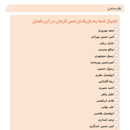
نظرسنجی
امتیاز شما به بازیکنان مس کرمان در این فصل
مجید بهروزی
امیر حسین بهزادی
عارف زینلی
صالح محمدی
رسول منوچهری
امیرحسین پورمحمد
رسول حسینی
ابولفضل نظری
رضا آقابابایی
احمد نصیری
جلیل پناهی
هادی ابراهیمی
علی تهامی
ابولفضل هاشمی
وحید نامداری
امیر حسین عسگری