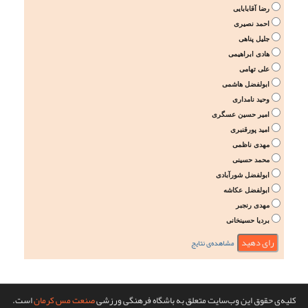
رضا آقابابایی
احمد نصیری
جلیل پناهی
هادی ابراهیمی
علی تهامی
ابولفضل هاشمی
وحید نامداری
امیر حسین عسگری
امید پورقنبری
مهدی ناظمی
محمد حسینی
ابولفضل شورآبادی
ابولفضل عکاشه
مهدی رنجبر
بردیا حسینخانی
مشاهده‌ی نتایج
کلیه‌ی حقوق این وب‌سایت متعلق به باشگاه فرهنگی ورزشی
صنعت مس کرمان
است.