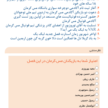
18 ساله های خود
آغاز ثبت نام آکادمی دوچرخه سواری باشگاه مس کرمان
دعوت دو بازیکن آکادمی مس کرمان به اردوی تیم ملی نوجوانان
حضور گسترده فوتبالیست های مستعد در اولین روز تست گیری
آکادمی فوتبال مس کرمان
تسلیت به آقای نوروزپور از اعضای کادر پزشکی تیم فوتبال مس کرمان
VAR به لیگ یک می آید؟!
اواخر شهریور زمان استارت فصل جدید لیگ یک
به یاد کربلا دل ها غمگین است دلا خون گریه کن چون اربعین است
نظرسنجی
امتیاز شما به بازیکنان مس کرمان در این فصل
مجید بهروزی
امیر حسین بهزادی
عارف زینلی
صالح محمدی
رسول منوچهری
امیرحسین پورمحمد
رسول حسینی
ابولفضل نظری