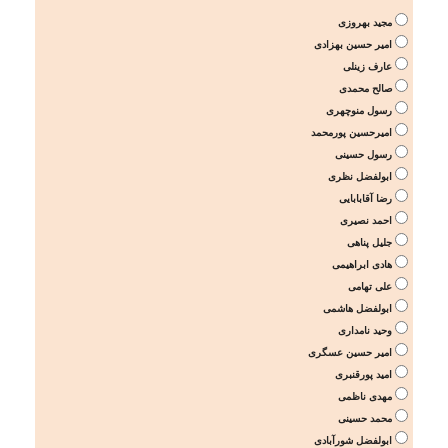
مجید بهروزی
امیر حسین بهزادی
عارف زینلی
صالح محمدی
رسول منوچهری
امیرحسین پورمحمد
رسول حسینی
ابولفضل نظری
رضا آقابابایی
احمد نصیری
جلیل پناهی
هادی ابراهیمی
علی تهامی
ابولفضل هاشمی
وحید نامداری
امیر حسین عسگری
امید پورقنبری
مهدی ناظمی
محمد حسینی
ابولفضل شورآبادی