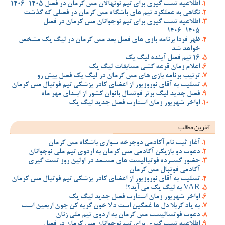
اطلاعیه تست گیری برای تیم نونهالان مس کرمان در فصل 1405-1406
نگاهی به عملکرد تیم های باشگاه مس کرمان در فصلی که گذشت
اطلاعیه تست گیری برای تیم نوجوانان مس کرمان در فصل
1405_1406
ظهر فردا برنامه بازی های فصل بعد مس کرمان در لیگ یک مشخص
خواهد شد
16 تیم فصل آینده لیگ یک
اعلام زمان قرعه کشی مسابقات لیگ یک
ترتیب برنامه بازی های مس کرمان در لیگ یک فصل پیش رو
تسلیت به آقای نوروزپور از اعضای کادر پزشکی تیم فوتبال مس کرمان
فصل جدید لیگ برتر فوتسال بانوان کشور از ابتدای مهر ماه
اواخر شهریور زمان استارت فصل جدید لیگ یک
آخرین مطالب
آغاز ثبت نام آکادمی دوچرخه سواری باشگاه مس کرمان
دعوت دو بازیکن آکادمی مس کرمان به اردوی تیم ملی نوجوانان
حضور گسترده فوتبالیست های مستعد در اولین روز تست گیری
آکادمی فوتبال مس کرمان
تسلیت به آقای نوروزپور از اعضای کادر پزشکی تیم فوتبال مس کرمان
VAR به لیگ یک می آید؟!
اواخر شهریور زمان استارت فصل جدید لیگ یک
به یاد کربلا دل ها غمگین است دلا خون گریه کن چون اربعین است
دعوت فوتسالیست مس کرمان به اردوی تیم ملی زنان
اطلاعیه تست گیری برای تیم نوجوانان مس کرمان در فصل