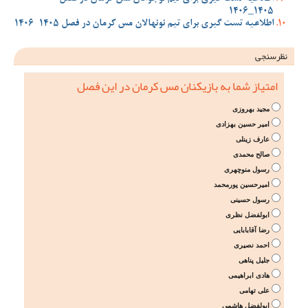
1405_1406
اطلاعیه تست گیری برای تیم نونهالان مس کرمان در فصل 1405-1406
نظرسنجی
امتیاز شما به بازیکنان مس کرمان در این فصل
مجید بهروزی
امیر حسین بهزادی
عارف زینلی
صالح محمدی
رسول منوچهری
امیرحسین پورمحمد
رسول حسینی
ابولفضل نظری
رضا آقابابایی
احمد نصیری
جلیل پناهی
هادی ابراهیمی
علی تهامی
ابولفضل هاشمی