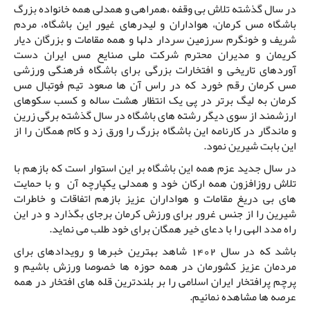
در سال گذشته تلاش بی وقفه ،همراهی و همدلی همه خانواده بزرگ
باشگاه مس کرمان، هواداران و لیدرهای غیور این باشگاه، مردم
شریف و خونگرم سرزمین سردار دلها و همه مقامات و بزرگان دیار
کریمان و مدیران محترم شرکت ملی صنایع مس ایران دست
آوردهای تاریخی و افتخارات بزرگی برای باشگاه فرهنگی ورزشی
مس کرمان رقم خورد که در راس آن ها صعود تیم فوتبال مس
کرمان به لیگ برتر در پی یک انتظار هشت ساله و کسب سکوهای
ارزشمند از سوی دیگر رشته های باشگاه در سال گذشته برگی زرین
و ماندگار در کارنامه این باشگاه بزرگ را ورق زد و کام همگان را از
این بابت شیرین نمود.
در سال جدید عزم همه این باشگاه بر این استوار است که بازهم با
تلاش روزافزون همه ارکان خود و همدلی یکپارچه آن و با حمایت
های بی دریغ مقامات و هواداران عزیز بازهم اتفاقات و خاطرات
شیرین را از جنس غرور برای ورزش کرمان برجای بگذارد و در این
راه مدد الهی را با دعای خیر همگان برای خود طلب می نماید.
باشد که در سال 1402 شاهد بهترین خبرها و رویدادهای برای
مردمان عزیز کشورمان در همه حوزه ها خصوصا ورزش باشیم و
پرچم پرافتخار ایران اسلامی را بر بلندترین قله های افتخار در همه
عرصه ها مشاهده نمائیم.