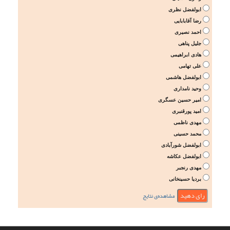
ابولفضل نظری
رضا آقابابایی
احمد نصیری
جلیل پناهی
هادی ابراهیمی
علی تهامی
ابولفضل هاشمی
وحید نامداری
امیر حسین عسگری
امید پورقنبری
مهدی ناظمی
محمد حسینی
ابولفضل شورآبادی
ابولفضل عکاشه
مهدی رنجبر
بردیا حسینخانی
مشاهده‌ی نتایج