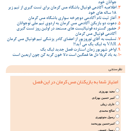
جوانان خود
اطلاعیه آکادمی فوتبال باشگاه مس کرمان برای تست گیری از تیم زیر
18 ساله های خود
آغاز ثبت نام آکادمی دوچرخه سواری باشگاه مس کرمان
دعوت دو بازیکن آکادمی مس کرمان به اردوی تیم ملی نوجوانان
حضور گسترده فوتبالیست های مستعد در اولین روز تست گیری
آکادمی فوتبال مس کرمان
تسلیت به آقای نوروزپور از اعضای کادر پزشکی تیم فوتبال مس کرمان
VAR به لیگ یک می آید؟!
اواخر شهریور زمان استارت فصل جدید لیگ یک
به یاد کربلا دل ها غمگین است دلا خون گریه کن چون اربعین است
نظرسنجی
امتیاز شما به بازیکنان مس کرمان در این فصل
مجید بهروزی
امیر حسین بهزادی
عارف زینلی
صالح محمدی
رسول منوچهری
امیرحسین پورمحمد
رسول حسینی