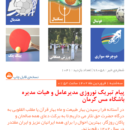
شماره‌ی خبر : ‌78058 | تعداد بازدید : 1041
نسخه‌ی قابل چاپ
سه‌شنبه 1 فروردین ماه 1402 ساعت 01:52
پیام تبریک نوروزی مدیرعامل و هیات مدیره
باشگاه مس کرمان
در آستانه فرا رسیدن بهار طبیعت و ماه بهار قرآن یا مقلب القلوبی به
درگاه حضرت حق نثار می داریم تا به برکت دعای همه صالحان و
پاکان روزگار، بهترین احوال را برای همه ایرانیان عزیز و ایران مقتدر
در سال 1402 رقم بزند.