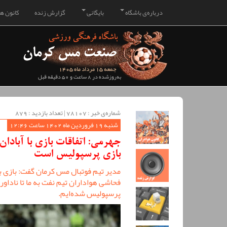
درباره‌ی باشگاه
بایگانی
گزارش زنده
کانون هو
جمعه 15 مرداد ماه 1405
به‌روزشده در 8 ساعت و 50 دقیقه قبل
شماره‌ی خبر : ‌78107 | تعداد بازدید : 879
شنبه 19 فروردین ماه 1402 ساعت 12:46
جهرمی: اتفاقات بازی با آبادان
بازی پرسپولیس است
مدیر تیم فوتبال مس کرمان گفت: بازی با 
فحاشی هواداران تیم نفت به ما تا ناداور
پرسپولیس شده‌ایم.