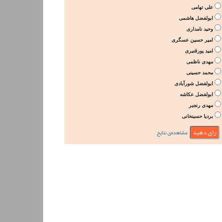
علی تهامی
ابولفضل هاشمی
وحید نامداری
امیر حسین عسگری
امید پورقنبری
مهدی ناظمی
محمد حسینی
ابولفضل شورآبادی
ابولفضل عکاشه
مهدی رنجبر
بردیا حسینخانی
مشاهده‌ی نتایج