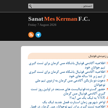
Sanat
Mes Kerman
F.C.
Friday 7 August 2026
 زمینه‌ی فوتبال
اطلاعیه آکادمی فوتبال باشگاه مس کرمان برای تست گیری
تیم جوانان خود
اطلاعیه آکادمی فوتبال باشگاه مس کرمان برای تست گیری
از تیم زیر 18 ساله های خود
دعوت دو بازیکن آکادمی مس کرمان به اردوی تیم ملی
نوجوانان
حضور گسترده فوتبالیست های مستعد در اولین روز تست
گیری آکادمی فوتبال مس کرمان
VAR به لیگ یک می آید؟!
اواخر شهریور زمان استارت فصل جدید لیگ یک
اطلاعیه تست گیری برای تیم نوجوانان مس کرمان در فصل