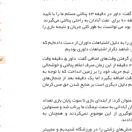
جهرمی با اشاره به قضاوت وحید کاظمی گفت: داور در دقیقه 63 پنالتی مسلم ما را با تایید
کارشناسان داوری نمی‌گیرد ولی در دقیقه 90 برای نفت آبادان به راحتی پنالتی می‌گیرند
 بود می توانست به طور کلی جریان و نتیجه بازی را
ی را به دلیل اشتباهات داوران از دست داده‌ایم که
، شاهد تکرار اشتباهات داوری بودیم.
جهرمی ضمن انتقاد از داور مسابقه برای گرفتن وقت‌های اضافی گفت: داور 5 دقیقه وقت
آخ
اضافی گرفت و دقیقه 90 پنالتی گرفت 4 دقیقه از این زمان صرف اعلام پنالتی و خوشحالی
 2 دقیقه هم گلر تیم حریف خود را بر زمین انداخت که با توجه به
ور می‌بایست 10 دقیقه وقت اضافه بگیرد اما یک دقیقه بعد از جنجال‌های
ع هم دلیل دیگری است بر ضایع شدن حق مس کرمان
عنوان کرد: از ابتدای بازی تا سوت پایان بازی تعداد
 آبادانی به سمت نیمکت ما پرتاب شد و مسئولین
وگیری از این موضوع نمی‌کردند و همچنان به
ادند.
 فحش‌های زشتی را در ورزشگاه شنیدیم و عجیبتر