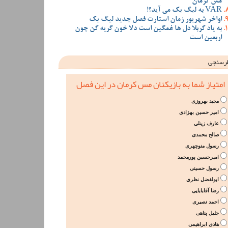
مس کرمان
VAR به لیگ یک می آید؟!
اواخر شهریور زمان استارت فصل جدید لیگ یک
به یاد کربلا دل ها غمگین است دلا خون گریه کن چون
اربعین است
رسنجی
امتیاز شما به بازیکنان مس کرمان در این فصل
مجید بهروزی
امیر حسین بهزادی
عارف زینلی
صالح محمدی
رسول منوچهری
امیرحسین پورمحمد
رسول حسینی
ابولفضل نظری
رضا آقابابایی
احمد نصیری
جلیل پناهی
هادی ابراهیمی