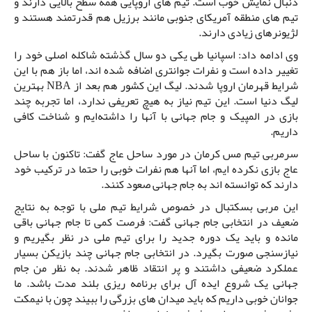
دنبال نمایش خوب است. تیم های اروپایی همه سطح بالایی دارند و
تیم های منطقه آمریکای جنوبی مانند برزیل هم قدرتمند هستند و
لژیونرهای زیادی دارند.
وی ادامه داد: اسپانیا طی یکی دو سال گذشته شاکله اصلی خود را
تغییر داده است و نفرات جوانتری اضافه شده اند، اما باز هم با این
شرایط قهرمان اروپا شدند. لیگ این کشور هم بعد از NBA بهترین
لیگ دنیا است. این تیم نیاز به هیچ تعریفی ندارد، اما تجربه چند
بازی در المپیک و جام جهانی با آنها را داشته‌ایم و شناخت کافی
داریم.
سرمربی تیم مس کرمان در مورد ساحل عاج گفت: تاکنون با ساحل
عاج بازی نکرده ایم، اما آنها هم نفرات خوبی را حتما در ترکیب خود
دارند که توانسته اند به جام جهانی صعود کنند.
این مربی بسکتبال در خصوص شرایط تیم ملی با توجه به نتایج
ضعیف در انتخابی جام جهانی گفت: فرصت کمی تا جام جهانی باقی
مانده و باید یک دوره جدید را برای تیم ملی در نظر بگیریم و
نیازسنجی صورت بگیرد. در انتخابی جام جهانی چند بازیکن بسیار
عملکرد ضعیفی داشتند و پر انتقاد ظاهر شدند. به نظر من جام
جهانی یک شروع ایده آل برای برنامه ریزی بلند مدت باشد. ما
جوانان خوبی داریم که باید میدان های بزرگی را ببیند چون با نیمکت