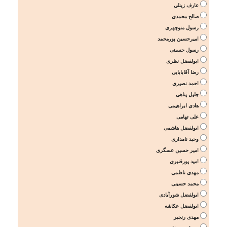
عارف زینلی
صالح محمدی
رسول منوچهری
امیرحسین پورمحمد
رسول حسینی
ابولفضل نظری
رضا آقابابایی
احمد نصیری
جلیل پناهی
هادی ابراهیمی
علی تهامی
ابولفضل هاشمی
وحید نامداری
امیر حسین عسگری
امید پورقنبری
مهدی ناظمی
محمد حسینی
ابولفضل شورآبادی
ابولفضل عکاشه
مهدی رنجبر