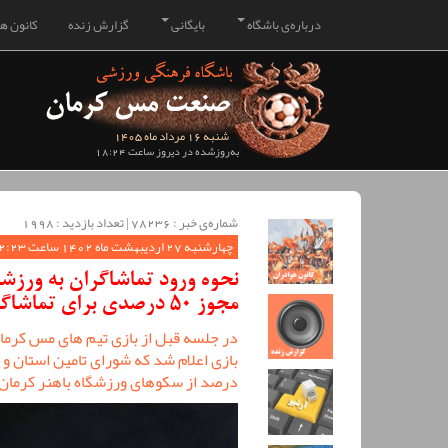
درباره‌ی باشگاه
بایگانی
گزارش زنده
کانون هو
شنبه 16 مرداد ماه 1405
به‌روزشده در دیروز ساعت 18:24
شماره‌ی خبر : ‌78236 | تعداد بازدید : 1998
چهارشنبه 27 اردیبهشت ماه 1402 ساعت 22:23
نحوه ورود تماشاگران به ورزش
مجوز 50 درصدی برای تماشاگران
در جلسه قبل از بازی تیم های مس کرمان
درصد از سکوهای ورزشگاه باهنر کرمان 