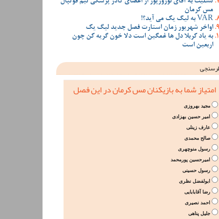
تسلیت به آقای نوروزپور از اعضای کادر پزشکی تیم فوتبال
مس کرمان
VAR به لیگ یک می آید؟!
اواخر شهریور زمان استارت فصل جدید لیگ یک
به یاد کربلا دل ها غمگین است دلا خون گریه کن چون
اربعین است
رسنجی
امتیاز شما به بازیکنان مس کرمان در این فصل
مجید بهروزی
امیر حسین بهزادی
عارف زینلی
صالح محمدی
رسول منوچهری
امیرحسین پورمحمد
رسول حسینی
ابولفضل نظری
رضا آقابابایی
احمد نصیری
جلیل پناهی