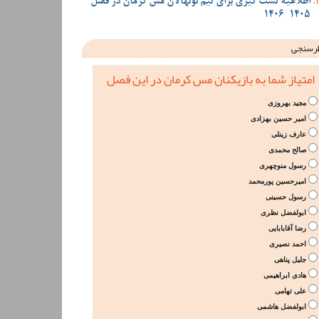
اطلاعیه تست گیری برای تیم نونهالان مس کرمان در فصل
1405-1406
رسنجی
امتیاز شما به بازیکنان مس کرمان در این فصل
مجید بهروزی
امیر حسین بهزادی
عارف زینلی
صالح محمدی
رسول منوچهری
امیرحسین پورمحمد
رسول حسینی
ابولفضل نظری
رضا آقابابایی
احمد نصیری
جلیل پناهی
هادی ابراهیمی
علی تهامی
ابولفضل هاشمی