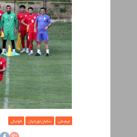
تیم ملی
سامان تورانیان
فوتبال