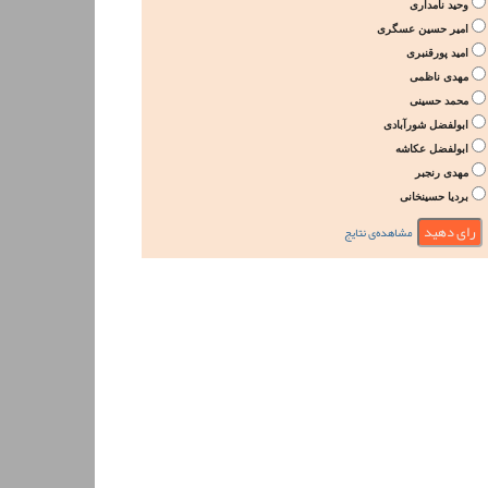
وحید نامداری
امیر حسین عسگری
امید پورقنبری
مهدی ناظمی
محمد حسینی
ابولفضل شورآبادی
ابولفضل عکاشه
مهدی رنجبر
بردیا حسینخانی
مشاهده‌ی نتایج