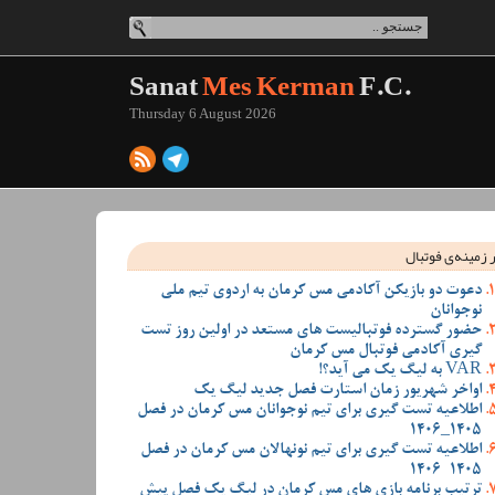
Sanat
Mes Kerman
F.C.
Thursday 6 August 2026
 زمینه‌ی فوتبال
دعوت دو بازیکن آکادمی مس کرمان به اردوی تیم ملی
نوجوانان
حضور گسترده فوتبالیست های مستعد در اولین روز تست
گیری آکادمی فوتبال مس کرمان
VAR به لیگ یک می آید؟!
اواخر شهریور زمان استارت فصل جدید لیگ یک
اطلاعیه تست گیری برای تیم نوجوانان مس کرمان در فصل
1405_1406
اطلاعیه تست گیری برای تیم نونهالان مس کرمان در فصل
1405-1406
ترتیب برنامه بازی های مس کرمان در لیگ یک فصل پیش