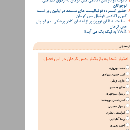
دعوت دو بازیکن آکادمی مس کرمان به اردوی تیم ملی
نوجوانان
حضور گسترده فوتبالیست های مستعد در اولین روز تست
گیری آکادمی فوتبال مس کرمان
تسلیت به آقای نوروزپور از اعضای کادر پزشکی تیم فوتبال
مس کرمان
VAR به لیگ یک می آید؟!
رسنجی
امتیاز شما به بازیکنان مس کرمان در این فصل
مجید بهروزی
امیر حسین بهزادی
عارف زینلی
صالح محمدی
رسول منوچهری
امیرحسین پورمحمد
رسول حسینی
ابولفضل نظری
رضا آقابابایی
احمد نصیری