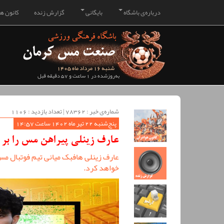
درباره‌ی باشگاه
بایگانی
گزارش زنده
کانون هو
شنبه 16 مرداد ماه 1405
به‌روزشده در 1 ساعت و 57 دقیقه قبل
شماره‌ی خبر : ‌78362 | تعداد بازدید : 1106
پنج‌شنبه 22 تیر ماه 1402 ساعت 14:57
عارف زینلی پیراهن مس را بر
عارف زینلی هافبک میانی تیم فوتبال مس 
خواهد کرد.