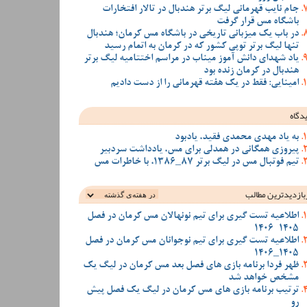
جام نایب قهرمانی لیگ برتر هندبال در تالار افتخارات
باشگاه مس قرار گرفت
در باب یک میزبانی تاریخی در باشگاه مس کرمان؛ هندبال
تنها لیگ برتر توپی کشور که در کرمان به اتمام رسید
یاد شهدای دانش آموز میناب در مراسم اختتامیه لیگ برتر
هندبال در کرمان زنده بود
امینایی: فقط در یک هفته قهرمانی را از دست دادیم
دگاه
به یاد مهدی محمدی فقید، یادبود
پیروزی همگانی در همدلی برای مس، یادداشت سردبیر
تیم فوتبال مس در لیگ برتر 87_1386، با خاطرات مس
بازدیدترین‌ مطالب
اطلاعیه تست گیری برای تیم نونهالان مس کرمان در فصل
1405-1406
اطلاعیه تست گیری برای تیم نوجوانان مس کرمان در فصل
1405_1406
ظهر فردا برنامه بازی های فصل بعد مس کرمان در لیگ یک
مشخص خواهد شد
ترتیب برنامه بازی های مس کرمان در لیگ یک فصل پیش
رو