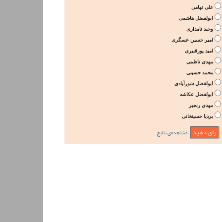
علی تهامی
ابولفضل هاشمی
وحید نامداری
امیر حسین عسگری
امید پورقنبری
مهدی ناظمی
محمد حسینی
ابولفضل شورآبادی
ابولفضل عکاشه
مهدی رنجبر
بردیا حسینخانی
مشاهده‌ی نتایج