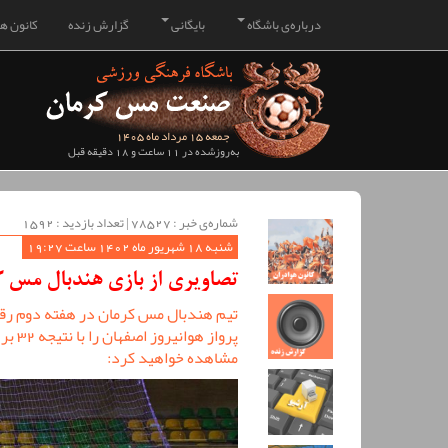
درباره‌ی باشگاه
بایگانی
گزارش زنده
کانون هو
جمعه 15 مرداد ماه 1405
به‌روزشده در 11 ساعت و 18 دقیقه قبل
شماره‌ی خبر : ‌78527 | تعداد بازدید : 1592
شنبه 18 شهریور ماه 1402 ساعت 19:27
تصاویری از بازی هندبال مس کر
تیم هندبال مس کرمان در هفته دوم رق
مشاهده خواهید کرد: