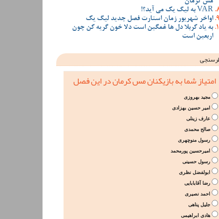
مس کرمان
VAR به لیگ یک می آید؟!
اواخر شهریور زمان استارت فصل جدید لیگ یک
به یاد کربلا دل ها غمگین است دلا خون گریه کن چون
اربعین است
رسنجی
امتیاز شما به بازیکنان مس کرمان در این فصل
مجید بهروزی
امیر حسین بهزادی
عارف زینلی
صالح محمدی
رسول منوچهری
امیرحسین پورمحمد
رسول حسینی
ابولفضل نظری
رضا آقابابایی
احمد نصیری
جلیل پناهی
هادی ابراهیمی