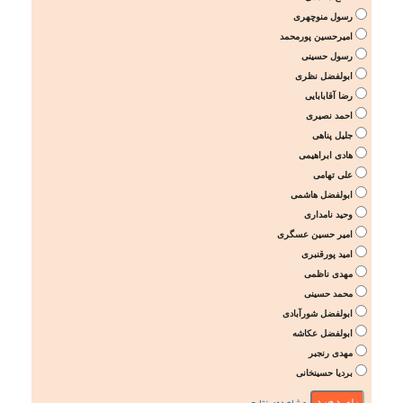
رسول منوچهری
امیرحسین پورمحمد
رسول حسینی
ابولفضل نظری
رضا آقابابایی
احمد نصیری
جلیل پناهی
هادی ابراهیمی
علی تهامی
ابولفضل هاشمی
وحید نامداری
امیر حسین عسگری
امید پورقنبری
مهدی ناظمی
محمد حسینی
ابولفضل شورآبادی
ابولفضل عکاشه
مهدی رنجبر
بردیا حسینخانی
مشاهده‌ی نتایج