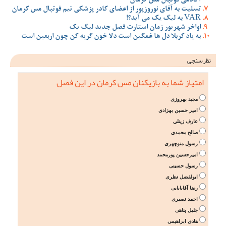
آکادمی فوتبال مس کرمان
تسلیت به آقای نوروزپور از اعضای کادر پزشکی تیم فوتبال مس کرمان
VAR به لیگ یک می آید؟!
اواخر شهریور زمان استارت فصل جدید لیگ یک
به یاد کربلا دل ها غمگین است دلا خون گریه کن چون اربعین است
نظرسنجی
امتیاز شما به بازیکنان مس کرمان در این فصل
مجید بهروزی
امیر حسین بهزادی
عارف زینلی
صالح محمدی
رسول منوچهری
امیرحسین پورمحمد
رسول حسینی
ابولفضل نظری
رضا آقابابایی
احمد نصیری
جلیل پناهی
هادی ابراهیمی