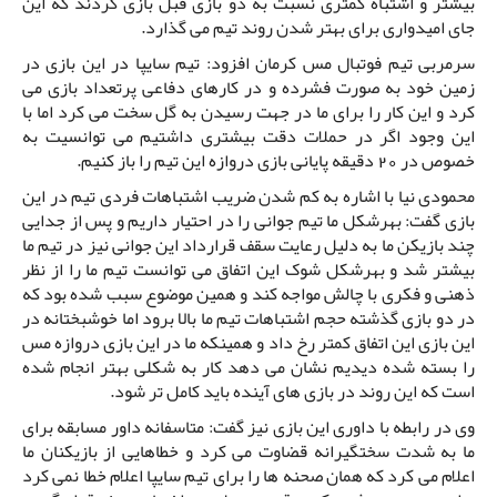
بیشتر و اشتباه کمتری نسبت به دو بازی قبل بازی کردند که این
جای امیدواری برای بهتر شدن روند تیم می گذارد.
سرمربی تیم فوتبال مس کرمان افزود: تیم سایپا در این بازی در
زمین خود به صورت فشرده و در کارهای دفاعی پرتعداد بازی می
کرد و این کار را برای ما در جهت رسیدن به گل سخت می کرد اما با
این وجود اگر در حملات دقت بیشتری داشتیم می توانسیت به
خصوص در 20 دقیقه پایانی بازی دروازه این تیم را باز کنیم.
محمودی نیا با اشاره به کم شدن ضریب اشتباهات فردی تیم در این
بازی گفت: بهرشکل ما تیم جوانی را در احتیار داریم و پس از جدایی
چند بازیکن ما به دلیل رعایت سقف قرارداد این جوانی نیز در تیم ما
بیشتر شد و بهرشکل شوک این اتفاق می توانست تیم ما را از نظر
ذهنی و فکری با چالش مواجه کند و همین موضوع سبب شده بود که
در دو بازی گذشته حجم اشتباهات تیم ما بالا برود اما خوشبختانه در
این بازی این اتفاق کمتر رخ داد و همینکه ما در این بازی دروازه مس
را بسته شده دیدیم نشان می دهد کار به شکلی بهتر انجام شده
است که این روند در بازی های آینده باید کامل تر شود.
وی در رابطه با داوری این بازی نیز گفت: متاسفانه داور مسابقه برای
ما به شدت سختگیرانه قضاوت می کرد و خطاهایی از بازیکنان ما
اعلام می کرد که همان صحنه ها را برای تیم سایپا اعلام خطا نمی کرد