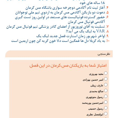
18 ساله های خود
آغاز ثبت نام آکادمی دوچرخه سواری باشگاه مس کرمان
دعوت دو بازیکن آکادمی مس کرمان به اردوی تیم ملی نوجوانان
حضور گسترده فوتبالیست های مستعد در اولین روز تست گیری
آکادمی فوتبال مس کرمان
تسلیت به آقای نوروزپور از اعضای کادر پزشکی تیم فوتبال مس کرمان
VAR به لیگ یک می آید؟!
اواخر شهریور زمان استارت فصل جدید لیگ یک
به یاد کربلا دل ها غمگین است دلا خون گریه کن چون اربعین است
نظرسنجی
امتیاز شما به بازیکنان مس کرمان در این فصل
مجید بهروزی
امیر حسین بهزادی
عارف زینلی
صالح محمدی
رسول منوچهری
امیرحسین پورمحمد
رسول حسینی
ابولفضل نظری