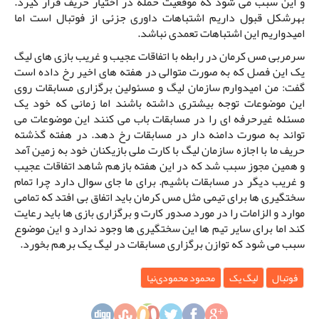
و این سبب می شود که موقعیت حمله در اختیار حریف قرار گیرد.
بهرشکل قبول داریم اشتباهات داوری جزئی از فوتبال است اما
امیدواریم این اشتباهات تعمدی نباشد.
سرمربی مس کرمان در رابطه با اتفاقات عجیب و غریب بازی های لیگ
یک این فصل که به صورت متوالی در هفته های اخیر رخ داده است
گفت: من امیدوارم سازمان لیگ و مسئولین برگزاری مسابقات روی
این موضوعات توجه بیشتری داشته باشند اما زمانی که خود یک
مسئله غیرحرفه ای را در مسابقات باب می کنند این موضوعات می
تواند به صورت دامنه دار در مسابقات رخ دهد. در هفته گذشته
حریف ما با اجازه سازمان لیگ با کارت ملی بازیکنان خود به زمین آمد
و همین مجوز سبب شد که در این هفته بازهم شاهد اتفاقات عجیب
و غریب دیگر در مسابقات باشیم. برای ما جای سوال دارد چرا تمام
سختگیری ها برای تیمی مثل مس کرمان باید اتفاق بی افتد که تمامی
موارد و الزامات را در مورد صدور کارت و برگزاری بازی ها باید رعایت
کند اما برای سایر تیم ها این سختگیری ها وجود ندارد و این موضوع
سبب می شود که توازن برگزاری مسابقات در لیگ یک برهم بخورد.
فوتبال
لیگ یک
محمود محمودی‌نیا