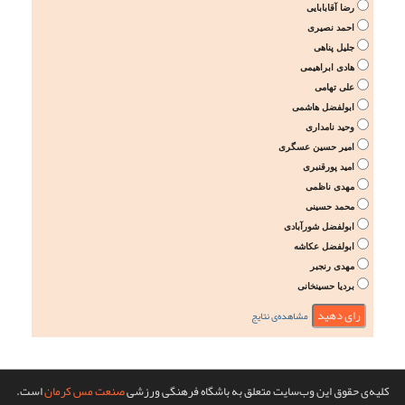
رضا آقابابایی
احمد نصیری
جلیل پناهی
هادی ابراهیمی
علی تهامی
ابولفضل هاشمی
وحید نامداری
امیر حسین عسگری
امید پورقنبری
مهدی ناظمی
محمد حسینی
ابولفضل شورآبادی
ابولفضل عکاشه
مهدی رنجبر
بردیا حسینخانی
مشاهده‌ی نتایج
کلیه‌ی حقوق این وب‌سایت متعلق به باشگاه فرهنگی ورزشی
صنعت مس کرمان
است.