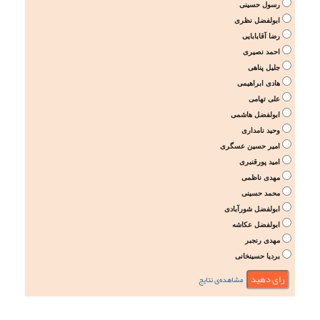
رسول حسینی
ابولفضل نظری
رضا آقابابایی
احمد نصیری
جلیل پناهی
هادی ابراهیمی
علی تهامی
ابولفضل هاشمی
وحید نامداری
امیر حسین عسگری
امید پورقنبری
مهدی ناظمی
محمد حسینی
ابولفضل شورآبادی
ابولفضل عکاشه
مهدی رنجبر
بردیا حسینخانی
مشاهده‌ی نتایج