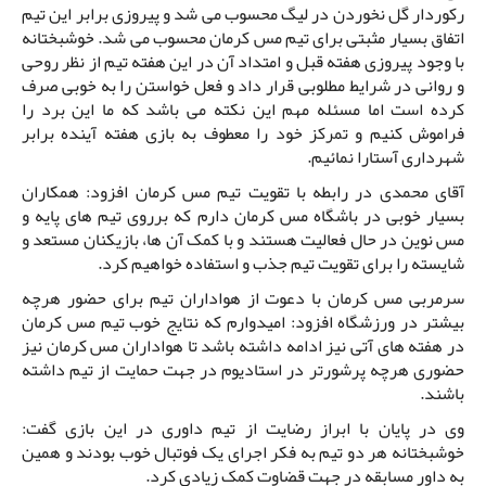
رکوردار گل نخوردن در لیگ محسوب می شد و پیروزی برابر این تیم
اتفاق بسیار مثبتی برای تیم مس کرمان محسوب می شد. خوشبختانه
با وجود پیروزی هفته قبل و امتداد آن در این هفته تیم از نظر روحی
و روانی در شرایط مطلوبی قرار داد و فعل خواستن را به خوبی صرف
کرده است اما مسئله مهم این نکته می باشد که ما این برد را
فراموش کنیم و تمرکز خود را معطوف به بازی هفته آینده برابر
شهرداری آستارا نمائیم.
آقای محمدی در رابطه با تقویت تیم مس کرمان افزود: همکاران
بسیار خوبی در باشگاه مس کرمان دارم که برروی تیم های پایه و
مس نوین در حال فعالیت هستند و با کمک آن ها، بازیکنان مستعد و
شایسته را برای تقویت تیم جذب و استفاده خواهیم کرد.
سرمربی مس کرمان با دعوت از هواداران تیم برای حضور هرچه
بیشتر در ورزشگاه افزود: امیدوارم که نتایج خوب تیم مس کرمان
در هفته های آتی نیز ادامه داشته باشد تا هواداران مس کرمان نیز
حضوری هرچه پرشورتر در استادیوم در جهت حمایت از تیم داشته
باشند.
وی در پایان با ابراز رضایت از تیم داوری در این بازی گفت:
خوشبختانه هر دو تیم به فکر اجرای یک فوتبال خوب بودند و همین
به داور مسابقه در جهت قضاوت کمک زیادی کرد.