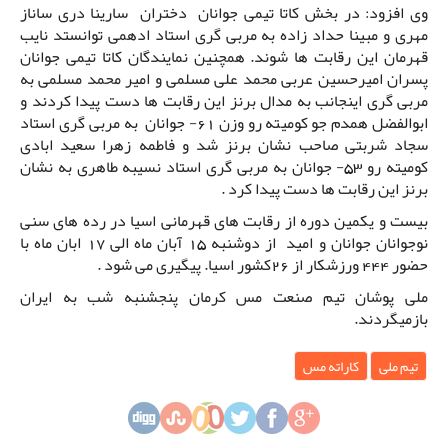
وی افزود: در بخش کاتا تیمی جوانان دختران سارینا دری ساناز
مهری و مبینا حداد زاده به مربی گری استاد ادهمی توانستد نایب
قهرمان این رقابت ها شوند. همچنین نمایندگان کاتا تیمی جوانان
پسران امیرحسین عربی محمد علی مسلمی و امیر محمد مسلمی به
مربی گری اینجانب به مدال برنز این رقابت ها دست پیدا کردند و
ابوالفضل همدم جو کومیته رو وزن 61- جوانان به مربی گری استاد
سجاد شربتی صاحب نشان برنز شد و فاطمه زهرا سعید ابادی
کومیته رو 53- جوانان به مربی گری استاد نسیبه طاهری به نشان
برنز این رقابت ها دست پیدا کرد .
بیست و یکمین دوره از رقابت های قهرمانی اسیا در رده های سنی
نوجوانان جوانان و امید از دوشنبه 15 آبان ماه الی 17 ابان ماه با
حضور 444 ورزشکار از 26کشور اسیا. پیگیری می شود .
ملی پوشان تیم صنعت مس کرمان پنجشنبه شب به ایران
بازمیگردند.
تیم ملی
کاراته مس