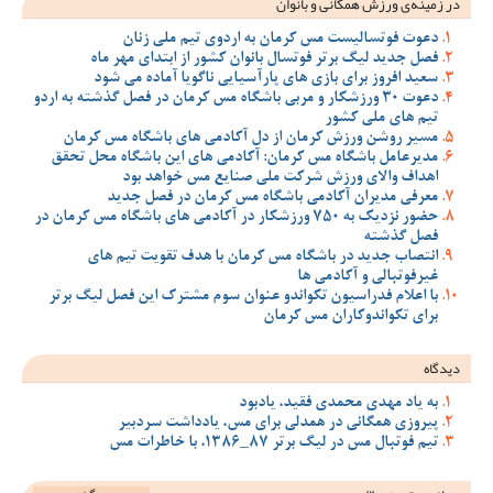
در زمینه‌ی ورزش همگانی و بانوان
دعوت فوتسالیست مس کرمان به اردوی تیم ملی زنان
فصل جدید لیگ برتر فوتسال بانوان کشور از ابتدای مهر ماه
سعید افروز برای بازی های پارآسیایی ناگویا آماده می شود
دعوت 30 ورزشکار و مربی باشگاه مس کرمان در فصل گذشته به اردو
تیم های ملی کشور
مسیر روشن ورزش کرمان از دل آکادمی های باشگاه مس کرمان
مدیرعامل باشگاه مس کرمان: آکادمی های این باشگاه محل تحقق
اهداف والای ورزش شرکت ملی صنایع مس خواهد بود
معرفی مدیران آکادمی باشگاه مس کرمان در فصل جدید
حضور نزدیک به 750 ورزشکار در آکادمی های باشگاه مس کرمان در
فصل گذشته
انتصاب جدید در باشگاه مس کرمان با هدف تقویت تیم‌ های
غیرفوتبالی و آکادمی‌ ها
با اعلام فدراسیون تکواندو عنوان سوم مشترک این فصل لیگ برتر
برای تکواندوکاران مس کرمان
دیدگاه
به یاد مهدی محمدی فقید، یادبود
پیروزی همگانی در همدلی برای مس، یادداشت سردبیر
تیم فوتبال مس در لیگ برتر 87_1386، با خاطرات مس