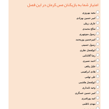
امتیاز شما به بازیکنان مس کرمان در این فصل
مجید بهروزی
امیر حسین بهزادی
عارف زینلی
صالح محمدی
رسول منوچهری
امیرحسین پورمحمد
رسول حسینی
ابولفضل نظری
رضا آقابابایی
احمد نصیری
جلیل پناهی
هادی ابراهیمی
علی تهامی
ابولفضل هاشمی
وحید نامداری
امیر حسین عسگری
امید پورقنبری
مهدی ناظمی