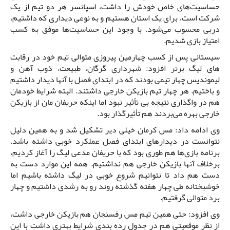
حساسیت‌های خاص خودش را داشت، اسپانسر هر دو تیم از یک
شرکت است، برای یک استان هستیم و به نوعی دیداری که داشتیم،
دربی محسوب می‌شود. با وجود این حساسیت‌ها موفق به کسب
امتیاز بازی شدیم.
سیستانی پس از کسب چهارمین پیروزی متوالی تیم خود در رقابت
های لیگ برتر افزود: شهرداری گرگان، طبیعت، ذوب آهن و
لیموندیس چهار تیمی بودند که در ابتدای فصل با آنها دیدار داشتیم
و باختیم. هر چهار تیم بازیکن خارجی داشتند. البته شرایط خودمان
هم در واگذاری نتیجه بی تأثیر نبود اما اینکه حریفان مان از بازیکن
خارجی بهره می‌بردند هم تأثیرگذار بود.
وی ادامه داد: مس کرمان خیلی دیر تشکیل شد و به همین دلیل
نتوانست در دیدارهای ابتدای فصل عملکرد خوبی داشته باشد.
برنامه بازی‌ها هم طوری بود که با حریفان مدعی لیگ را آغاز کردیم،
برخلاف آنها بازیکن خارجی هم نداشتیم. همه این موارد دست به
دست هم داد تا نتوانیم شروع خوبی در لیگ داشته باشیم اما
خوشبختانه طی چهار هفته گذشته روند رو به رشدی داشتیم و چهار
برد متوالی گرفتیم.
وی افزود: حتی همین تیم مس رفسنجان هم بازیکن خارجی داشت،
از نظر موقعیتی هم در جدول رده بندی شرایط بهتری داشت با این