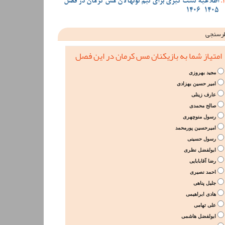
اطلاعیه تست گیری برای تیم نونهالان مس کرمان در فصل
1405-1406
رسنجی
امتیاز شما به بازیکنان مس کرمان در این فصل
مجید بهروزی
امیر حسین بهزادی
عارف زینلی
صالح محمدی
رسول منوچهری
امیرحسین پورمحمد
رسول حسینی
ابولفضل نظری
رضا آقابابایی
احمد نصیری
جلیل پناهی
هادی ابراهیمی
علی تهامی
ابولفضل هاشمی