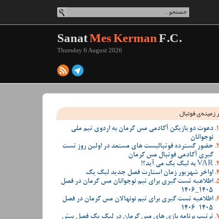
Sanat
Mes Kerman
F.C.
Thursday 6 August 2026
 زمینه‌ی فوتبال
دعوت دو بازیکن آکادمی مس کرمان به اردوی تیم ملی
نوجوانان
حضور گسترده فوتبالیست های مستعد در اولین روز تست
گیری آکادمی فوتبال مس کرمان
VAR به لیگ یک می آید؟!
اواخر شهریور زمان استارت فصل جدید لیگ یک
اطلاعیه تست گیری برای تیم نوجوانان مس کرمان در فصل
1405_1406
اطلاعیه تست گیری برای تیم نونهالان مس کرمان در فصل
1405-1406
ترتیب برنامه بازی های مس کرمان در لیگ یک فصل پیش