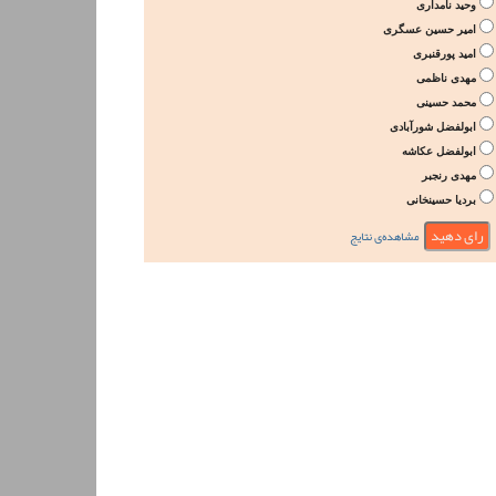
وحید نامداری
امیر حسین عسگری
امید پورقنبری
مهدی ناظمی
محمد حسینی
ابولفضل شورآبادی
ابولفضل عکاشه
مهدی رنجبر
بردیا حسینخانی
مشاهده‌ی نتایج