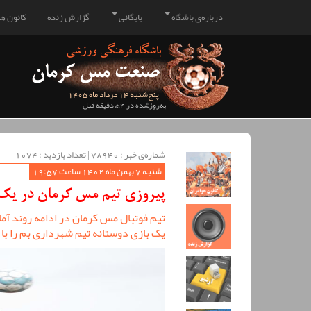
درباره‌ی باشگاه
بایگانی
گزارش زنده
کانون هو
پنج‌شنبه 14 مرداد ماه 1405
به‌روزشده در 54 دقیقه قبل
شماره‌ی خبر : ‌78940 | تعداد بازدید : 1074
شنبه 7 بهمن ماه 1402 ساعت 19:57
پیروزی تیم مس کرمان در یک ب
تیم فوتبال مس کرمان در ادامه روند آم
یک بازی دوستانه تیم شهرداری بم را با نتیجه 4 بر 0 ش