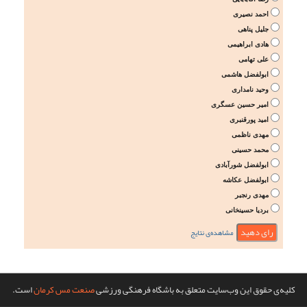
احمد نصیری
جلیل پناهی
هادی ابراهیمی
علی تهامی
ابولفضل هاشمی
وحید نامداری
امیر حسین عسگری
امید پورقنبری
مهدی ناظمی
محمد حسینی
ابولفضل شورآبادی
ابولفضل عکاشه
مهدی رنجبر
بردیا حسینخانی
مشاهده‌ی نتایج
کلیه‌ی حقوق این وب‌سایت متعلق به باشگاه فرهنگی ورزشی
صنعت مس کرمان
است.