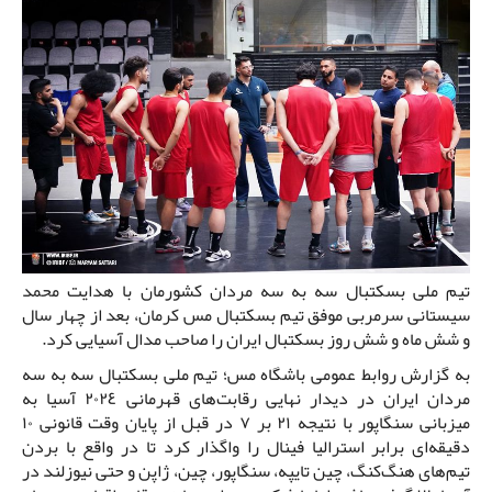
تیم ملى بسکتبال سه به سه مردان کشورمان با هدایت محمد
سیستانی سرمربی موفق تیم بسکتبال مس کرمان، بعد از چهار سال
و شش ماه و شش روز بسکتبال ایران را صاحب مدال آسیایى کرد.
به گزارش روابط عمومی باشگاه مس؛ تیم ملى بسکتبال سه به سه
مردان ایران در دیدار نهایى رقابت‌هاى قهرمانى ٢٠٢٤ آسیا به
میزبانى سنگاپور با نتیجه ٢١ بر ٧ در قبل از پایان وقت قانونى ١٠
دقیقه‌اى برابر استرالیا فینال را واگذار کرد تا در واقع با بردن
تیم‌هاى هنگ‌کنگ، چین تایپه، سنگاپور، چین، ژاپن و حتى نیوزلند در