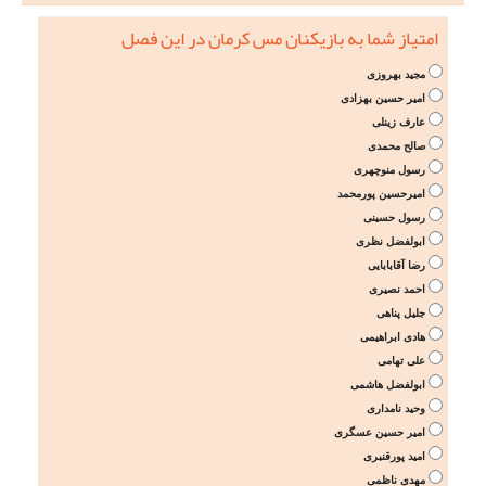
امتیاز شما به بازیکنان مس کرمان در این فصل
مجید بهروزی
امیر حسین بهزادی
عارف زینلی
صالح محمدی
رسول منوچهری
امیرحسین پورمحمد
رسول حسینی
ابولفضل نظری
رضا آقابابایی
احمد نصیری
جلیل پناهی
هادی ابراهیمی
علی تهامی
ابولفضل هاشمی
وحید نامداری
امیر حسین عسگری
امید پورقنبری
مهدی ناظمی