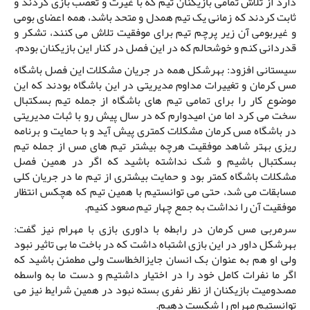
دارد از تلاش تمامی بازیکنان تیم که با غیرت و تعصب بازی کردند و
ثابت کردند که زمانی یک تیم همدل و متحد باشد، همه اعضای بومی
و غیربومی آن زیر پرچم تیم برای موفقیت تلاش می کنند، تشکر و
قدردانی کنم و خوشحالم که در این فصل در کنار این بازیکنان بودم.
سیستانی افزود: بهرشکل همه در جریان مشکلات این فصل باشگاه
مس کرمان و تغییرات مداوم مدیریتی در این باشگاه بودند که این
موضوع کار را برای تمامی تیم های باشگاه از جمله تیم بسکتبال
سخت می کرد اما من امیدوارم که در سال پیش رو با ثبات مدیریتی
در باشگاه مس کرمان مشکلات کمتری پیش آید و با حمایت و برنامه
ریزی بهتر شاهد موفقیت هرچه بیشتر تیم های مس از جمله تیم
بسکتبال باشیم و شک نداشته باشید که اگر در همین فصل
مشکلات باشگاه کمتر بود و حمایت بیشتری از تیم ما در جریان کلی
مسابقات می شد، حتی می توانستیم با همین تیم که هچکس انتظار
موفقیت آن را نداشت به جمع چهار تیم صعود کنیم.
سرمربی مس کرمان در رابطه با داوری بازی با مهرام نیز گفت:
بهرشکل داور در این بازی اشتباه داشت که در باخت ما بی تاثیر نبود
ولی او هم به عنوان بک انسان جایزالخطاست ولی مطمئن باشید که
اگر ما نفرات کامل خود را در اختیار داشتیم و دست ما به واسطه
مصدومیت بازیکنان از نظر نفری بسته نبود در همین شرایط نیز می
توانستیم مهرام را شکست دهیم.