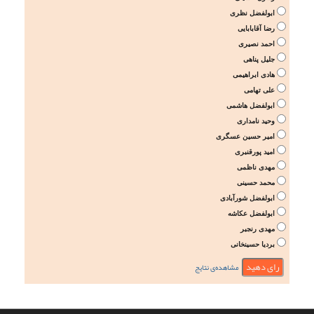
ابولفضل نظری
رضا آقابابایی
احمد نصیری
جلیل پناهی
هادی ابراهیمی
علی تهامی
ابولفضل هاشمی
وحید نامداری
امیر حسین عسگری
امید پورقنبری
مهدی ناظمی
محمد حسینی
ابولفضل شورآبادی
ابولفضل عکاشه
مهدی رنجبر
بردیا حسینخانی
مشاهده‌ی نتایج