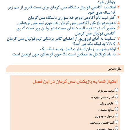
جوانان خود
اطلاعیه آکادمی فوتبال باشگاه مس کرمان برای تست گیری از تیم زیر
18 ساله های خود
آغاز ثبت نام آکادمی دوچرخه سواری باشگاه مس کرمان
دعوت دو بازیکن آکادمی مس کرمان به اردوی تیم ملی نوجوانان
حضور گسترده فوتبالیست های مستعد در اولین روز تست گیری
آکادمی فوتبال مس کرمان
تسلیت به آقای نوروزپور از اعضای کادر پزشکی تیم فوتبال مس کرمان
VAR به لیگ یک می آید؟!
اواخر شهریور زمان استارت فصل جدید لیگ یک
به یاد کربلا دل ها غمگین است دلا خون گریه کن چون اربعین است
نظرسنجی
امتیاز شما به بازیکنان مس کرمان در این فصل
مجید بهروزی
امیر حسین بهزادی
عارف زینلی
صالح محمدی
رسول منوچهری
امیرحسین پورمحمد
رسول حسینی