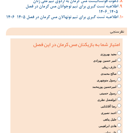
دعوت فوتسالیست مس کرمان به اردوی تیم ملی زنان
اطلاعیه تست گیری برای تیم نوجوانان مس کرمان در فصل
1405_1406
اطلاعیه تست گیری برای تیم نونهالان مس کرمان در فصل 1405-1406
نظرسنجی
امتیاز شما به بازیکنان مس کرمان در این فصل
مجید بهروزی
امیر حسین بهزادی
عارف زینلی
صالح محمدی
رسول منوچهری
امیرحسین پورمحمد
رسول حسینی
ابولفضل نظری
رضا آقابابایی
احمد نصیری
جلیل پناهی
هادی ابراهیمی
علی تهامی