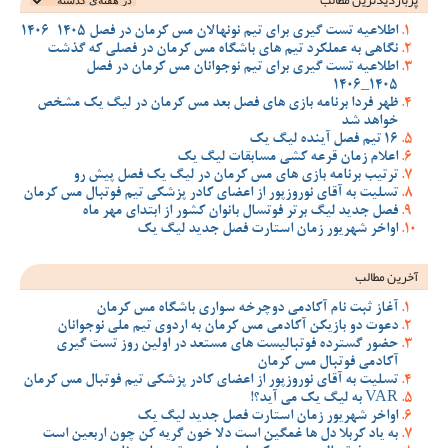
پربازدیدترین‌ مطالب
اطلاعیه تست گیری برای تیم نونهالان مس کرمان در فصل 1405-1406
نگاهی به عملکرد تیم های باشگاه مس کرمان در فصلی که گذشت
اطلاعیه تست گیری برای تیم نوجوانان مس کرمان در فصل
1405_1406
ظهر فردا برنامه بازی های فصل بعد مس کرمان در لیگ یک مشخص
خواهد شد
16 تیم فصل آینده لیگ یک
اعلام زمان قرعه کشی مسابقات لیگ یک
ترتیب برنامه بازی های مس کرمان در لیگ یک فصل پیش رو
تسلیت به آقای نوروزپور از اعضای کادر پزشکی تیم فوتبال مس کرمان
فصل جدید لیگ برتر فوتسال بانوان کشور از ابتدای مهر ماه
اواخر شهریور زمان استارت فصل جدید لیگ یک
آخرین مطالب
آغاز ثبت نام آکادمی دوچرخه سواری باشگاه مس کرمان
دعوت دو بازیکن آکادمی مس کرمان به اردوی تیم ملی نوجوانان
حضور گسترده فوتبالیست های مستعد در اولین روز تست گیری
آکادمی فوتبال مس کرمان
تسلیت به آقای نوروزپور از اعضای کادر پزشکی تیم فوتبال مس کرمان
VAR به لیگ یک می آید؟!
اواخر شهریور زمان استارت فصل جدید لیگ یک
به یاد کربلا دل ها غمگین است دلا خون گریه کن چون اربعین است