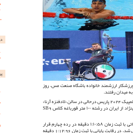
دی
پر
ورزشکار ارزشمند خانواده باشگاه صنعت مس، روز
ه میدان رفتند.
مسابقات مرحله فینال رشته پاراشنا پارالمپیک 2024 پاریس درحالى در سالن «لادفنزه آرنا»
شهر پاریس برگزار شد که سینا ضیغمی‌نژاد‌ از ایران در رشته ١٠٠ متر قورباغه کلاس SB9
سینا ضیغمى‌نژاد که در گروه اول مقدماتى با ثبت زمان ١:١٠:٥٨ دقیقه در رده چهارم قرار
گرفت و به عنوان نفر هشتم راهی فینال شد، در رقابت پایانی با ثبت زمان 1:12:96 دقیقه