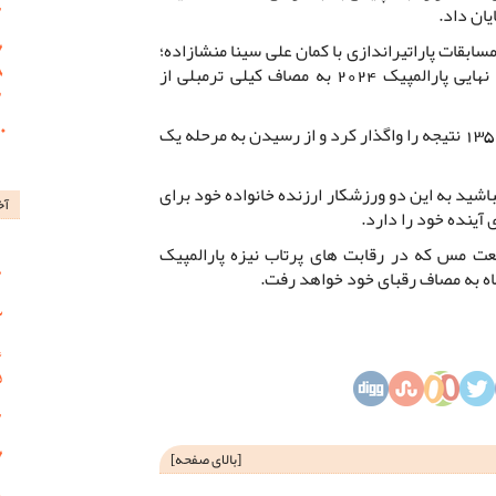
یان داد.
بقات پاراتیراندازی با کمان علی سینا منشازاده؛
نماینده ایران در مرحله یک شانزدهم نهایی پارالمپیک 2024 به مصاف کیلی ترمبلی از
در این رقابت منشازاده با نتیجه 140 بر 135 نتیجه را واگذار کرد و از رسیدن به مرحله یک
د به این دو ورزشکار ارزنده خانواده خود برای
آخ
آینده خود را دارد.
عت مس که در رقابت های پرتاب نیزه پارالمپیک
[
بالای صفحه
]