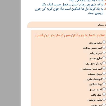
VAR به لیگ یک می آید؟!
اواخر شهریور زمان استارت فصل جدید لیگ یک
به یاد کربلا دل ها غمگین است دلا خون گریه کن چون
اربعین است
رسنجی
امتیاز شما به بازیکنان مس کرمان در این فصل
مجید بهروزی
امیر حسین بهزادی
عارف زینلی
صالح محمدی
رسول منوچهری
امیرحسین پورمحمد
رسول حسینی
ابولفضل نظری
رضا آقابابایی
احمد نصیری
جلیل پناهی
هادی ابراهیمی
علی تهامی