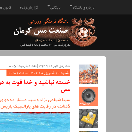
درباره‌ی باشگاه
بایگانی
گزارش زنده
کانون هو
جمعه 15 مرداد ماه 1405
به‌روزشده در 21 ساعت و 55 دقیقه قبل
شماره‌ی خبر : ‌79491 | تعداد بازدید : 805
شنبه 10 شهریور ماه 1403 ساعت 10:01
خسته نباشید و خدا قوت به دو
مس
سینا ضیغمی نژاد و سینا منشازاده دو و
گذشته در رقابت های پارالمپیک پاریس ب