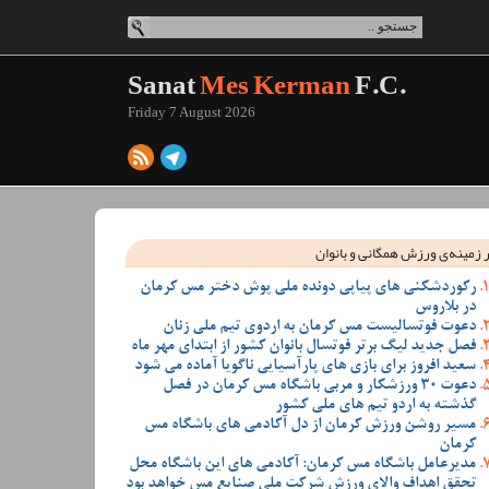
Sanat
Mes Kerman
F.C.
Friday 7 August 2026
 زمینه‌ی ورزش همگانی و بانوان
رکوردشکنی های پیاپی دونده ملی پوش دختر مس کرمان
در بلاروس
دعوت فوتسالیست مس کرمان به اردوی تیم ملی زنان
فصل جدید لیگ برتر فوتسال بانوان کشور از ابتدای مهر ماه
سعید افروز برای بازی های پارآسیایی ناگویا آماده می شود
دعوت 30 ورزشکار و مربی باشگاه مس کرمان در فصل
گذشته به اردو تیم های ملی کشور
مسیر روشن ورزش کرمان از دل آکادمی های باشگاه مس
کرمان
مدیرعامل باشگاه مس کرمان: آکادمی های این باشگاه محل
تحقق اهداف والای ورزش شرکت ملی صنایع مس خواهد بود