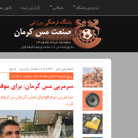
درباره‌ی باشگاه
بایگانی
گزارش زنده
کانون هو
جمعه 15 مرداد ماه 1405
به‌روزشده در 17 ساعت و 55 دقیقه قبل
شماره‌ی خبر : ‌79633 | تعداد بازدید : 586
پنج‌شنبه 3 آبان ماه 1403 ساعت 12:31
سرمربی مس کرمان: برای موفق
سرمربی تیم فوتبال مس کرمان بر لزوم ا
کرد.