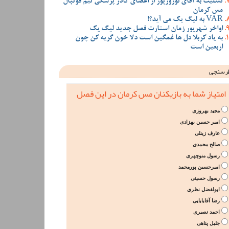
تسلیت به آقای نوروزپور از اعضای کادر پزشکی تیم فوتبال
مس کرمان
VAR به لیگ یک می آید؟!
اواخر شهریور زمان استارت فصل جدید لیگ یک
به یاد کربلا دل ها غمگین است دلا خون گریه کن چون
اربعین است
رسنجی
امتیاز شما به بازیکنان مس کرمان در این فصل
مجید بهروزی
امیر حسین بهزادی
عارف زینلی
صالح محمدی
رسول منوچهری
امیرحسین پورمحمد
رسول حسینی
ابولفضل نظری
رضا آقابابایی
احمد نصیری
جلیل پناهی