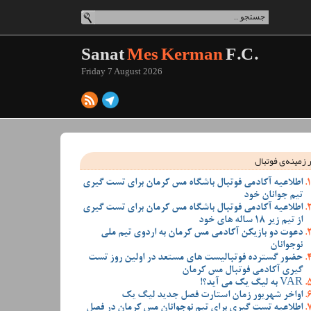
Sanat
Mes Kerman
F.C.
Friday 7 August 2026
 زمینه‌ی فوتبال
اطلاعیه آکادمی فوتبال باشگاه مس کرمان برای تست گیری
تیم جوانان خود
اطلاعیه آکادمی فوتبال باشگاه مس کرمان برای تست گیری
از تیم زیر 18 ساله های خود
دعوت دو بازیکن آکادمی مس کرمان به اردوی تیم ملی
نوجوانان
حضور گسترده فوتبالیست های مستعد در اولین روز تست
گیری آکادمی فوتبال مس کرمان
VAR به لیگ یک می آید؟!
اواخر شهریور زمان استارت فصل جدید لیگ یک
اطلاعیه تست گیری برای تیم نوجوانان مس کرمان در فصل