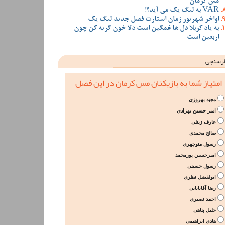
مس کرمان
VAR به لیگ یک می آید؟!
اواخر شهریور زمان استارت فصل جدید لیگ یک
به یاد کربلا دل ها غمگین است دلا خون گریه کن چون
اربعین است
رسنجی
امتیاز شما به بازیکنان مس کرمان در این فصل
مجید بهروزی
امیر حسین بهزادی
عارف زینلی
صالح محمدی
رسول منوچهری
امیرحسین پورمحمد
رسول حسینی
ابولفضل نظری
رضا آقابابایی
احمد نصیری
جلیل پناهی
هادی ابراهیمی