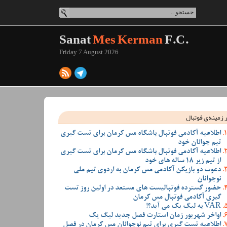
Sanat
Mes Kerman
F.C.
Friday 7 August 2026
 زمینه‌ی فوتبال
اطلاعیه آکادمی فوتبال باشگاه مس کرمان برای تست گیری
تیم جوانان خود
اطلاعیه آکادمی فوتبال باشگاه مس کرمان برای تست گیری
از تیم زیر 18 ساله های خود
دعوت دو بازیکن آکادمی مس کرمان به اردوی تیم ملی
نوجوانان
حضور گسترده فوتبالیست های مستعد در اولین روز تست
گیری آکادمی فوتبال مس کرمان
VAR به لیگ یک می آید؟!
اواخر شهریور زمان استارت فصل جدید لیگ یک
اطلاعیه تست گیری برای تیم نوجوانان مس کرمان در فصل