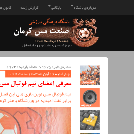
درباره‌ی باشگاه
بایگانی
گزارش زنده
کانون هو
جمعه 15 مرداد ماه 1405
به‌روزشده در 8 ساعت و 11 دقیقه قبل
شماره‌ی خبر : ‌79675 | تعداد بازدید : 1972
چهارشنبه 16 آبان ماه 1403 ساعت 10:34
معرفی اعضای تیم فوتبال مس 
برابر نفت امیدیه در ورزشگاه باهنر کرم