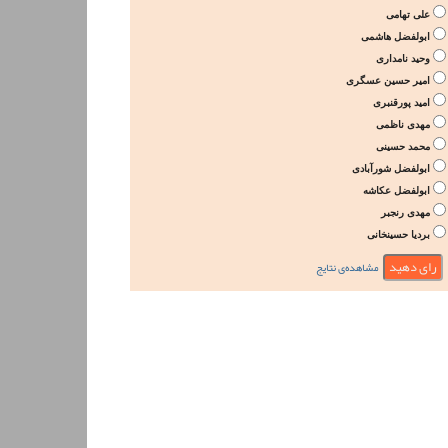
علی تهامی
ابولفضل هاشمی
وحید نامداری
امیر حسین عسگری
امید پورقنبری
مهدی ناظمی
محمد حسینی
ابولفضل شورآبادی
ابولفضل عکاشه
مهدی رنجبر
بردیا حسینخانی
مشاهده‌ی نتایج