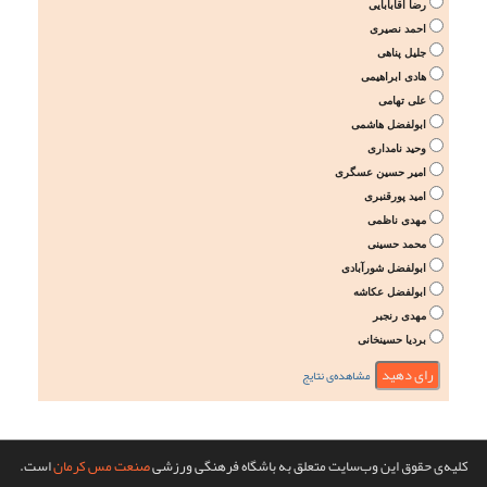
رضا آقابابایی
احمد نصیری
جلیل پناهی
هادی ابراهیمی
علی تهامی
ابولفضل هاشمی
وحید نامداری
امیر حسین عسگری
امید پورقنبری
مهدی ناظمی
محمد حسینی
ابولفضل شورآبادی
ابولفضل عکاشه
مهدی رنجبر
بردیا حسینخانی
مشاهده‌ی نتایج
کلیه‌ی حقوق این وب‌سایت متعلق به باشگاه فرهنگی ورزشی
صنعت مس کرمان
است.