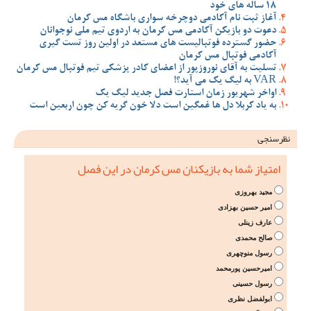
18 ساله های خود
آغاز ثبت نام آکادمی دوچرخه سواری باشگاه مس کرمان
دعوت دو بازیکن آکادمی مس کرمان به اردوی تیم ملی نوجوانان
حضور گسترده فوتبالیست های مستعد در اولین روز تست گیری
آکادمی فوتبال مس کرمان
تسلیت به آقای نوروزپور از اعضای کادر پزشکی تیم فوتبال مس کرمان
VAR به لیگ یک می آید؟!
اواخر شهریور زمان استارت فصل جدید لیگ یک
به یاد کربلا دل ها غمگین است دلا خون گریه کن چون اربعین است
نظرسنجی
امتیاز شما به بازیکنان مس کرمان در این فصل
مجید بهروزی
امیر حسین بهزادی
عارف زینلی
صالح محمدی
رسول منوچهری
امیرحسین پورمحمد
رسول حسینی
ابولفضل نظری