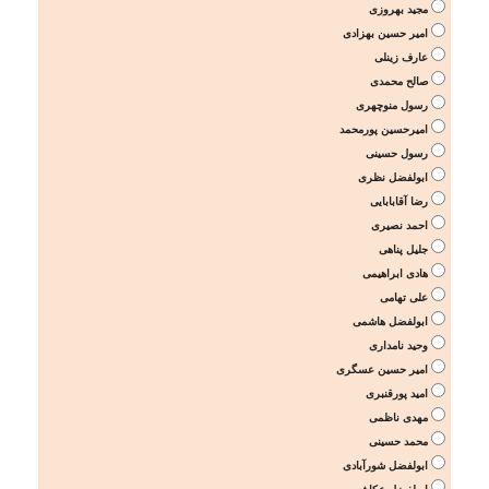
مجید بهروزی
امیر حسین بهزادی
عارف زینلی
صالح محمدی
رسول منوچهری
امیرحسین پورمحمد
رسول حسینی
ابولفضل نظری
رضا آقابابایی
احمد نصیری
جلیل پناهی
هادی ابراهیمی
علی تهامی
ابولفضل هاشمی
وحید نامداری
امیر حسین عسگری
امید پورقنبری
مهدی ناظمی
محمد حسینی
ابولفضل شورآبادی