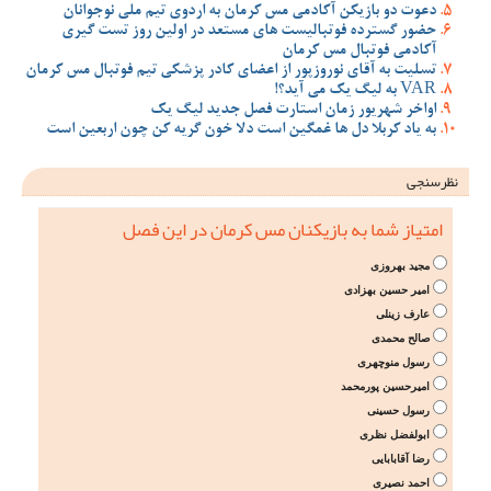
دعوت دو بازیکن آکادمی مس کرمان به اردوی تیم ملی نوجوانان
حضور گسترده فوتبالیست های مستعد در اولین روز تست گیری
آکادمی فوتبال مس کرمان
تسلیت به آقای نوروزپور از اعضای کادر پزشکی تیم فوتبال مس کرمان
VAR به لیگ یک می آید؟!
اواخر شهریور زمان استارت فصل جدید لیگ یک
به یاد کربلا دل ها غمگین است دلا خون گریه کن چون اربعین است
نظرسنجی
امتیاز شما به بازیکنان مس کرمان در این فصل
مجید بهروزی
امیر حسین بهزادی
عارف زینلی
صالح محمدی
رسول منوچهری
امیرحسین پورمحمد
رسول حسینی
ابولفضل نظری
رضا آقابابایی
احمد نصیری