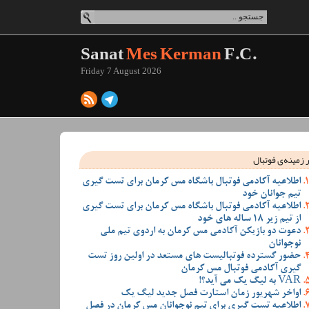
Sanat
Mes Kerman
F.C.
Friday 7 August 2026
 زمینه‌ی فوتبال
اطلاعیه آکادمی فوتبال باشگاه مس کرمان برای تست گیری
تیم جوانان خود
اطلاعیه آکادمی فوتبال باشگاه مس کرمان برای تست گیری
از تیم زیر 18 ساله های خود
دعوت دو بازیکن آکادمی مس کرمان به اردوی تیم ملی
نوجوانان
حضور گسترده فوتبالیست های مستعد در اولین روز تست
گیری آکادمی فوتبال مس کرمان
VAR به لیگ یک می آید؟!
اواخر شهریور زمان استارت فصل جدید لیگ یک
اطلاعیه تست گیری برای تیم نوجوانان مس کرمان در فصل