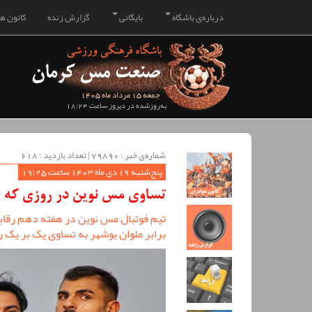
درباره‌ی باشگاه
بایگانی
گزارش زنده
کانون هو
جمعه 15 مرداد ماه 1405
به‌روزشده در دیروز ساعت 18:24
شماره‌ی خبر : ‌79890 | تعداد بازدید : 618
پنج‌شنبه 19 دی ماه 1403 ساعت 19:25
تساوی مس نوین در روزی که پ
تیم فوتبال مس نوین در هفته دهم رقا
برابر ملوان بوشهر به تساوی یک بر یک 