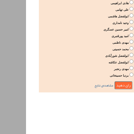
هادی ابراهیمی
علی تهامی
ابولفضل هاشمی
وحید نامداری
امیر حسین عسگری
امید پورقنبری
مهدی ناظمی
محمد حسینی
ابولفضل شورآبادی
ابولفضل عکاشه
مهدی رنجبر
بردیا حسینخانی
مشاهده‌ی نتایج