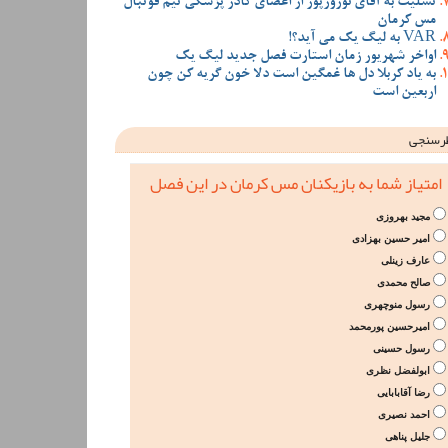
تسلیت به آقای نوروزپور از اعضای کادر پزشکی تیم فوتبال
مس کرمان
VAR به لیگ یک می آید؟!
اواخر شهریور زمان استارت فصل جدید لیگ یک
به یاد کربلا دل ها غمگین است دلا خون گریه کن چون
اربعین است
رسنجی
امتیاز شما به بازیکنان مس کرمان در این فصل
مجید بهروزی
امیر حسین بهزادی
عارف زینلی
صالح محمدی
رسول منوچهری
امیرحسین پورمحمد
رسول حسینی
ابولفضل نظری
رضا آقابابایی
احمد نصیری
جلیل پناهی