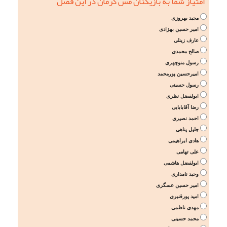
امتیاز شما به بازیکنان مس کرمان در این فصل
مجید بهروزی
امیر حسین بهزادی
عارف زینلی
صالح محمدی
رسول منوچهری
امیرحسین پورمحمد
رسول حسینی
ابولفضل نظری
رضا آقابابایی
احمد نصیری
جلیل پناهی
هادی ابراهیمی
علی تهامی
ابولفضل هاشمی
وحید نامداری
امیر حسین عسگری
امید پورقنبری
مهدی ناظمی
محمد حسینی